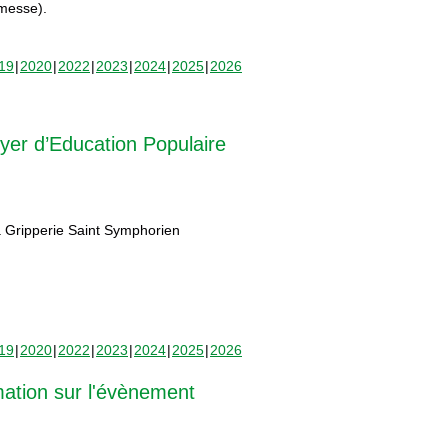
rmesse).
19
2020
2022
2023
2024
2025
2026
yer d’Education Populaire
 Gripperie Saint Symphorien
19
2020
2022
2023
2024
2025
2026
mation sur l'évènement