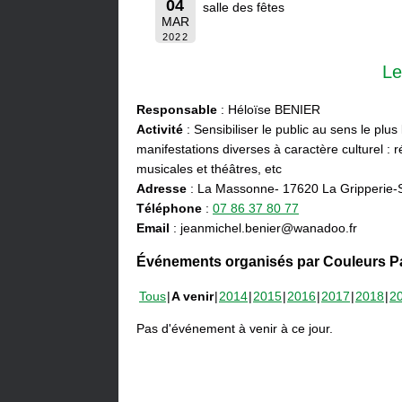
04
salle des fêtes
MAR
2022
Le
Responsable
: Héloïse BENIER
Activité
: Sensibiliser le public au sens le plus
manifestations diverses à caractère culturel : ré
musicales et théâtres, etc
Adresse
: La Massonne- 17620 La Gripperie-
Téléphone
:
07 86 37 80 77
Email
: jeanmichel.benier@wanadoo.fr
Événements organisés par Couleurs Pa
Tous
A venir
2014
2015
2016
2017
2018
2
Pas d'événement à venir à ce jour.