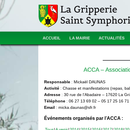
ACCUEIL
LA MAIRIE
ACTUALITÉS
ACCA – Associat
Responsable
: Mickaël DAUNAS
Activité
: Chasse et manifestations (repas, ball
Adresse
: 30 rue de l’Abadaire – 17620 La Gr
Téléphone
: 06 27 13 69 02 – 05 17 25 16 71
Email
: micka.daunas@sfr.fr
Événements organisés par l’ACCA :
Tous
A venir
2014
2015
2016
2017
2018
20