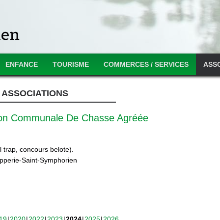
ENFANCE
TOURISME
COMMERCES / SERVICES
ASS
ASSOCIATIONS
ion Communale De Chasse Agréée
 trap, concours belote).
ipperie-Saint-Symphorien
19
2020
2022
2023
2024
2025
2026