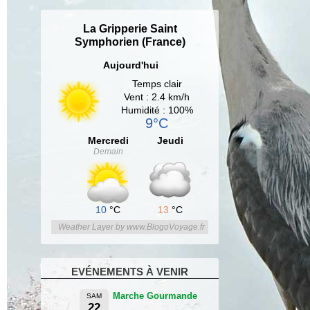
La Gripperie Saint
Symphorien (France)
Aujourd'hui
Temps clair
Vent : 2.4 km/h
Humidité : 100%
9°C
Mercredi
Jeudi
Demain
10
°C
13
°C
Weather Layer by www.BlogoVoyage.fr
EVÉNEMENTS À VENIR
Marche Gourmande
SAM
22