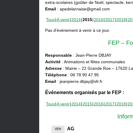
extra-scolaires (goûter de Noël, spectacle, ke
Email
: apedelarnaise@gmail.com
Tous
A venir
2014
2015
2016
2017
2018
20
Pas d'événement à venir à ce jour.
FEP – Fo
Responsable
: Jean-Pierre DBJAY
Activité
: Animations et fêtes communales
Adresse
: Mairie – 22 Grande Rue – 17620 La
Téléphone
: 06 78 90 47 95
Email
: jeanpierre.dbjay@sfr.fr
Événements organisés par le FEP :
Tous
A venir
2014
2015
2016
2017
2018
20
Infor
AG
VEN