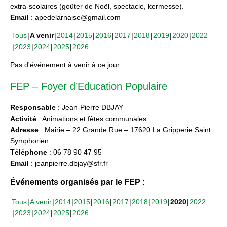
extra-scolaires (goûter de Noël, spectacle, kermesse).
Email
: apedelarnaise@gmail.com
Tous
A venir
2014
2015
2016
2017
2018
2019
2020
2022
2023
2024
2025
2026
Pas d'événement à venir à ce jour.
FEP – Foyer d’Education Populaire
Responsable
: Jean-Pierre DBJAY
Activité
: Animations et fêtes communales
Adresse
: Mairie – 22 Grande Rue – 17620 La Gripperie Saint
Symphorien
Téléphone
: 06 78 90 47 95
Email
: jeanpierre.dbjay@sfr.fr
Événements organisés par le FEP :
Tous
A venir
2014
2015
2016
2017
2018
2019
2020
2022
2023
2024
2025
2026