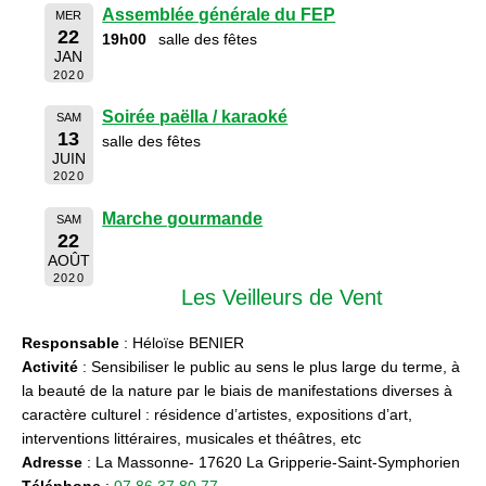
Assemblée générale du FEP
MER
22
19h00
salle des fêtes
JAN
2020
Soirée paëlla / karaoké
SAM
13
salle des fêtes
JUIN
2020
Marche gourmande
SAM
22
AOÛT
2020
Les Veilleurs de Vent
Responsable
: Héloïse BENIER
Activité
: Sensibiliser le public au sens le plus large du terme, à
la beauté de la nature par le biais de manifestations diverses à
caractère culturel : résidence d’artistes, expositions d’art,
interventions littéraires, musicales et théâtres, etc
Adresse
: La Massonne- 17620 La Gripperie-Saint-Symphorien
Téléphone
:
07 86 37 80 77