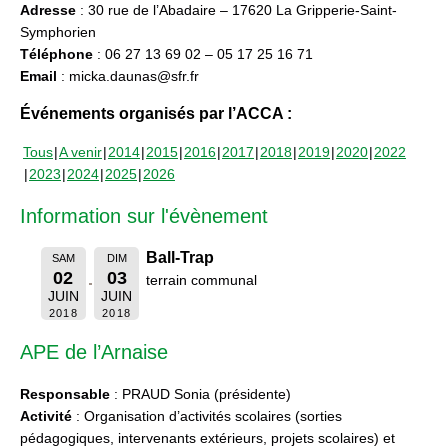
Adresse
: 30 rue de l’Abadaire – 17620 La Gripperie-Saint-
Symphorien
Téléphone
: 06 27 13 69 02 – 05 17 25 16 71
Email
: micka.daunas@sfr.fr
Événements organisés par l’ACCA :
Tous
A venir
2014
2015
2016
2017
2018
2019
2020
2022
2023
2024
2025
2026
Information sur l'évènement
Ball-Trap
SAM
DIM
02
03
terrain communal
JUIN
JUIN
2018
2018
APE de l’Arnaise
Responsable
: PRAUD Sonia (présidente)
Activité
: Organisation d’activités scolaires (sorties
pédagogiques, intervenants extérieurs, projets scolaires) et