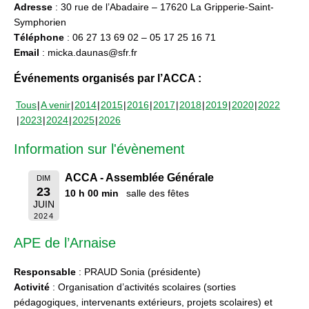
Adresse
: 30 rue de l’Abadaire – 17620 La Gripperie-Saint-
Symphorien
Téléphone
: 06 27 13 69 02 – 05 17 25 16 71
Email
: micka.daunas@sfr.fr
Événements organisés par l’ACCA :
Tous
A venir
2014
2015
2016
2017
2018
2019
2020
2022
2023
2024
2025
2026
Information sur l'évènement
ACCA - Assemblée Générale
DIM
23
10 h 00 min
salle des fêtes
JUIN
2024
APE de l’Arnaise
Responsable
: PRAUD Sonia (présidente)
Activité
: Organisation d’activités scolaires (sorties
pédagogiques, intervenants extérieurs, projets scolaires) et