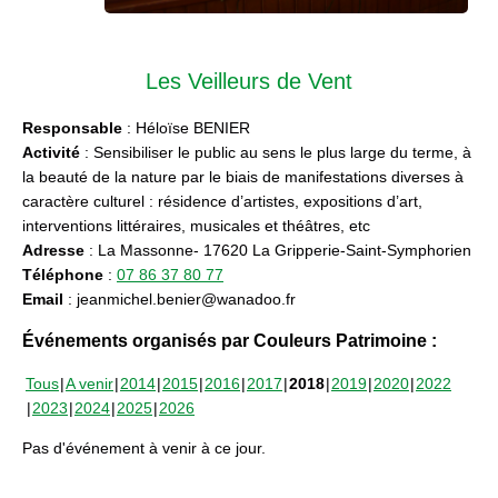
Les Veilleurs de Vent
Responsable
: Héloïse BENIER
Activité
: Sensibiliser le public au sens le plus large du terme, à
la beauté de la nature par le biais de manifestations diverses à
caractère culturel : résidence d’artistes, expositions d’art,
interventions littéraires, musicales et théâtres, etc
Adresse
: La Massonne- 17620 La Gripperie-Saint-Symphorien
Téléphone
:
07 86 37 80 77
Email
: jeanmichel.benier@wanadoo.fr
Événements organisés par Couleurs Patrimoine :
Tous
A venir
2014
2015
2016
2017
2018
2019
2020
2022
2023
2024
2025
2026
Pas d'événement à venir à ce jour.