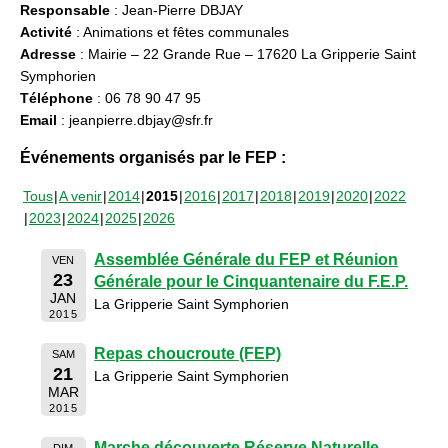
Responsable
: Jean-Pierre DBJAY
Activité
: Animations et fêtes communales
Adresse
: Mairie – 22 Grande Rue – 17620 La Gripperie Saint
Symphorien
Téléphone
: 06 78 90 47 95
Email
: jeanpierre.dbjay@sfr.fr
Événements organisés par le FEP :
Tous
A venir
2014
2015
2016
2017
2018
2019
2020
2022
2023
2024
2025
2026
Assemblée Générale du FEP et Réunion
VEN
23
Générale pour le Cinquantenaire du F.E.P.
JAN
La Gripperie Saint Symphorien
2015
Repas choucroute (FEP)
SAM
21
La Gripperie Saint Symphorien
MAR
2015
Marche découverte Réserve Naturelle
DIM