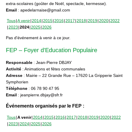
extra-scolaires (goûter de Noël, spectacle, kermesse).
Email
: apedelarnaise@gmail.com
Tous
A venir
2014
2015
2016
2017
2018
2019
2020
2022
2023
2024
2025
2026
Pas d'événement à venir à ce jour.
FEP – Foyer d’Education Populaire
Responsable
: Jean-Pierre DBJAY
Activité
: Animations et fêtes communales
Adresse
: Mairie – 22 Grande Rue – 17620 La Gripperie Saint
Symphorien
Téléphone
: 06 78 90 47 95
Email
: jeanpierre.dbjay@sfr.fr
Événements organisés par le FEP :
Tous
A venir
2014
2015
2016
2017
2018
2019
2020
2022
2023
2024
2025
2026