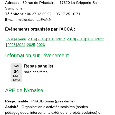
Adresse
: 30 rue de l’Abadaire – 17620 La Gripperie-Saint-
Symphorien
Téléphone
: 06 27 13 69 02 – 05 17 25 16 71
Email
: micka.daunas@sfr.fr
Événements organisés par l’ACCA :
Tous
A venir
2014
2015
2016
2017
2018
2019
2020
2022
2023
2024
2025
2026
Information sur l'évènement
Repas sanglier
SAM
04
salle des fêtes
MAI
2024
APE de l’Arnaise
Responsable
: PRAUD Sonia (présidente)
Activité
: Organisation d’activités scolaires (sorties
pédagogiques, intervenants extérieurs, projets scolaires) et