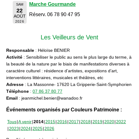
Marche Gourmande
SAM
22
Réserv. 06 78 90 47 95
AOÛT
2026
Les Veilleurs de Vent
Responsable
: Héloïse BENIER
Activité
: Sensibiliser le public au sens le plus large du terme, à
la beauté de la nature par le biais de manifestations diverses à
caractère culturel : résidence d’artistes, expositions d’art,
interventions littéraires, musicales et théâtres, etc
Adresse
: La Massonne- 17620 La Gripperie-Saint-Symphorien
Téléphone
:
07 86 37 80 77
Email
: jeanmichel.benier@wanadoo.fr
Événements organisés par Couleurs Patrimoine :
Tous
A venir
2014
2015
2016
2017
2018
2019
2020
2022
2023
2024
2025
2026