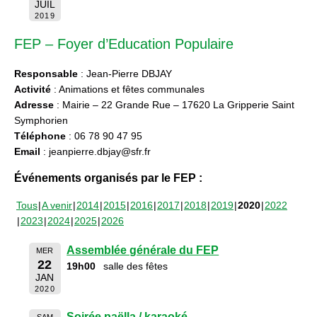
JUIL
2019
FEP – Foyer d’Education Populaire
Responsable
: Jean-Pierre DBJAY
Activité
: Animations et fêtes communales
Adresse
: Mairie – 22 Grande Rue – 17620 La Gripperie Saint
Symphorien
Téléphone
: 06 78 90 47 95
Email
: jeanpierre.dbjay@sfr.fr
Événements organisés par le FEP :
Tous
A venir
2014
2015
2016
2017
2018
2019
2020
2022
2023
2024
2025
2026
Assemblée générale du FEP
MER
22
19h00
salle des fêtes
JAN
2020
Soirée paëlla / karaoké
SAM