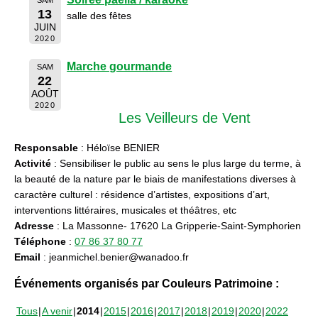
13
salle des fêtes
JUIN
2020
Marche gourmande
SAM
22
AOÛT
2020
Les Veilleurs de Vent
Responsable
: Héloïse BENIER
Activité
: Sensibiliser le public au sens le plus large du terme, à
la beauté de la nature par le biais de manifestations diverses à
caractère culturel : résidence d’artistes, expositions d’art,
interventions littéraires, musicales et théâtres, etc
Adresse
: La Massonne- 17620 La Gripperie-Saint-Symphorien
Téléphone
:
07 86 37 80 77
Email
: jeanmichel.benier@wanadoo.fr
Événements organisés par Couleurs Patrimoine :
Tous
A venir
2014
2015
2016
2017
2018
2019
2020
2022