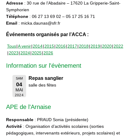
Adresse
: 30 rue de l’Abadaire – 17620 La Gripperie-Saint-
Symphorien
Téléphone
: 06 27 13 69 02 – 05 17 25 16 71
Email
: micka.daunas@sfr.fr
Événements organisés par l’ACCA :
Tous
A venir
2014
2015
2016
2017
2018
2019
2020
2022
2023
2024
2025
2026
Information sur l'évènement
Repas sanglier
SAM
04
salle des fêtes
MAI
2024
APE de l’Arnaise
Responsable
: PRAUD Sonia (présidente)
Activité
: Organisation d’activités scolaires (sorties
pédagogiques, intervenants extérieurs, projets scolaires) et