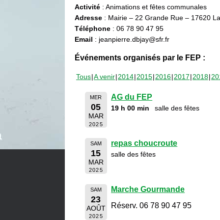
Activité
: Animations et fêtes communales
Adresse
: Mairie – 22 Grande Rue – 17620 La
Téléphone
: 06 78 90 47 95
Email
: jeanpierre.dbjay@sfr.fr
Événements organisés par le FEP :
Tous
A venir
2014
2015
2016
2017
2018
20
AG du FEP
MER
05
19 h 00 min
salle des fêtes
MAR
2025
repas choucroute
SAM
15
salle des fêtes
MAR
2025
Marche Gourmande
SAM
23
Réserv. 06 78 90 47 95
AOÛT
2025