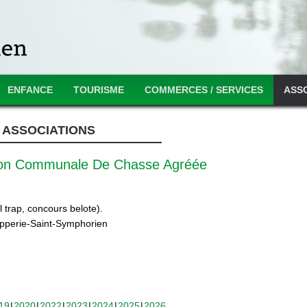
ENFANCE
TOURISME
COMMERCES / SERVICES
ASS
ASSOCIATIONS
ion Communale De Chasse Agréée
 trap, concours belote).
ipperie-Saint-Symphorien
19
2020
2022
2023
2024
2025
2026