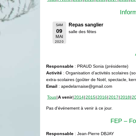
Infor
Repas sanglier
SAM
09
salle des fêtes
MAI
2020
Responsable
: PRAUD Sonia (présidente)
Activité
: Organisation d’activités scolaires (s
extra-scolaires (goûter de Noël, spectacle, ke
Email
: apedelarnaise@gmail.com
Tous
A venir
2014
2015
2016
2017
2018
2
Pas d'événement à venir à ce jour.
FEP – Fo
Responsable
: Jean-Pierre DBJAY