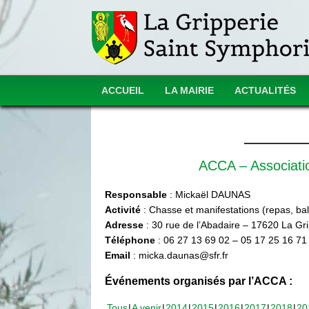
ACCUEIL
LA MAIRIE
ACTUALITÉS
ACCA – Associat
Responsable
: Mickaël DAUNAS
Activité
: Chasse et manifestations (repas, ball
Adresse
: 30 rue de l’Abadaire – 17620 La Gr
Téléphone
: 06 27 13 69 02 – 05 17 25 16 71
Email
: micka.daunas@sfr.fr
Événements organisés par l’ACCA :
Tous
A venir
2014
2015
2016
2017
2018
20