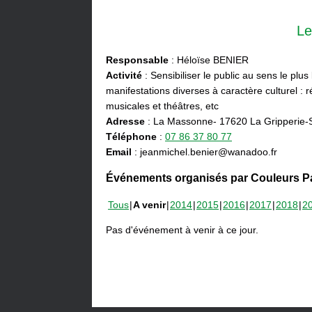
Le
Responsable
: Héloïse BENIER
Activité
: Sensibiliser le public au sens le plus
manifestations diverses à caractère culturel : ré
musicales et théâtres, etc
Adresse
: La Massonne- 17620 La Gripperie-
Téléphone
:
07 86 37 80 77
Email
: jeanmichel.benier@wanadoo.fr
Événements organisés par Couleurs Pa
Tous
A venir
2014
2015
2016
2017
2018
2
Pas d'événement à venir à ce jour.