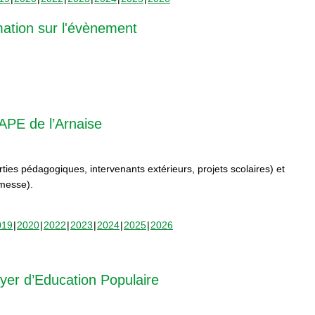
mation sur l'évènement
APE de l’Arnaise
orties pédagogiques, intervenants extérieurs, projets scolaires) et
rmesse).
019
2020
2022
2023
2024
2025
2026
yer d’Education Populaire