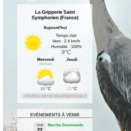
La Gripperie Saint
Symphorien (France)
Aujourd'hui
Temps clair
Vent : 2.4 km/h
Humidité : 100%
9°C
Mercredi
Jeudi
Demain
10
°C
13
°C
Weather Layer by www.BlogoVoyage.fr
EVÉNEMENTS À VENIR
Marche Gourmande
SAM
22