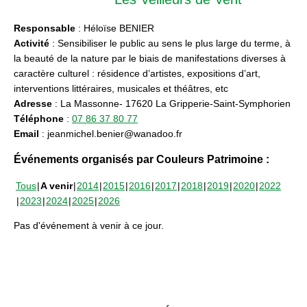
Responsable
: Héloïse BENIER
Activité
: Sensibiliser le public au sens le plus large du terme, à
la beauté de la nature par le biais de manifestations diverses à
caractère culturel : résidence d’artistes, expositions d’art,
interventions littéraires, musicales et théâtres, etc
Adresse
: La Massonne- 17620 La Gripperie-Saint-Symphorien
Téléphone
:
07 86 37 80 77
Email
: jeanmichel.benier@wanadoo.fr
Événements organisés par Couleurs Patrimoine :
Tous
A venir
2014
2015
2016
2017
2018
2019
2020
2022
2023
2024
2025
2026
Pas d'événement à venir à ce jour.