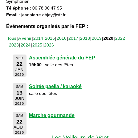
Symphorien
Téléphone
: 06 78 90 47 95
Email
: jeanpierre.dbjay@sfr.fr
Événements organisés par le FEP :
Tous
A venir
2014
2015
2016
2017
2018
2019
2020
2022
2023
2024
2025
2026
Assemblée générale du FEP
MER
22
19h00
salle des fêtes
JAN
2020
Soirée paëlla / karaoké
SAM
13
salle des fêtes
JUIN
2020
Marche gourmande
SAM
22
AOÛT
2020
Les Veilleurs de Vent