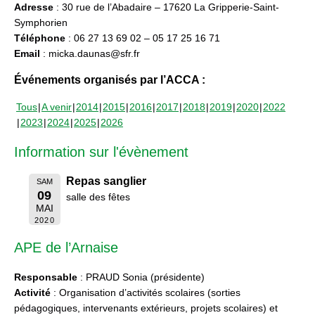
Adresse
: 30 rue de l’Abadaire – 17620 La Gripperie-Saint-
Symphorien
Téléphone
: 06 27 13 69 02 – 05 17 25 16 71
Email
: micka.daunas@sfr.fr
Événements organisés par l’ACCA :
Tous
A venir
2014
2015
2016
2017
2018
2019
2020
2022
2023
2024
2025
2026
Information sur l'évènement
Repas sanglier
SAM
09
salle des fêtes
MAI
2020
APE de l’Arnaise
Responsable
: PRAUD Sonia (présidente)
Activité
: Organisation d’activités scolaires (sorties
pédagogiques, intervenants extérieurs, projets scolaires) et