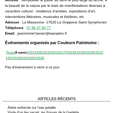
la beauté de la nature par le biais de manifestations diverses à
caractère culturel : résidence d’artistes, expositions d’art,
interventions littéraires, musicales et théâtres, etc
Adresse
: La Massonne- 17620 La Gripperie-Saint-Symphorien
Téléphone
:
07 86 37 80 77
Email
: jeanmichel.benier@wanadoo.fr
Événements organisés par Couleurs Patrimoine :
Tous
A venir
2014
2015
2016
2017
2018
2019
2020
2022
2023
2024
2025
2026
Pas d'événement à venir à ce jour.
ARTICLES RÉCENTS
Alerte renforcée sur l’eau potable
Visite d’un lieu secret: les Fosses de la Gardette