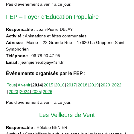
Pas d'événement à venir à ce jour.
FEP – Foyer d’Education Populaire
Responsable
: Jean-Pierre DBJAY
Activité
: Animations et fêtes communales
Adresse
: Mairie – 22 Grande Rue – 17620 La Gripperie Saint
Symphorien
Téléphone
: 06 78 90 47 95
Email
: jeanpierre.dbjay@sfr.fr
Événements organisés par le FEP :
Tous
A venir
2014
2015
2016
2017
2018
2019
2020
2022
2023
2024
2025
2026
Pas d'événement à venir à ce jour.
Les Veilleurs de Vent
Responsable
: Héloïse BENIER
Activité
: Sensibiliser le public au sens le plus large du terme, à