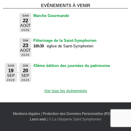
EVÉNEMENTS À VENIR
Marche Gourmande
SAM
22
AOÛT
2026
Pèlerinage de la Saint-Symphorien
DIM
23
10h30
église de Saint-Symphorien
AOÛT
2026
43ème édition des journées du patrimoine
SAM
DIM
19
20
SEP
SEP
2026
2026
Voir tous les événements
Mentions légales
|
Protection des Données Personnelles (RGPD)
|
Liens web
| © La Gripperie Saint Symphorien