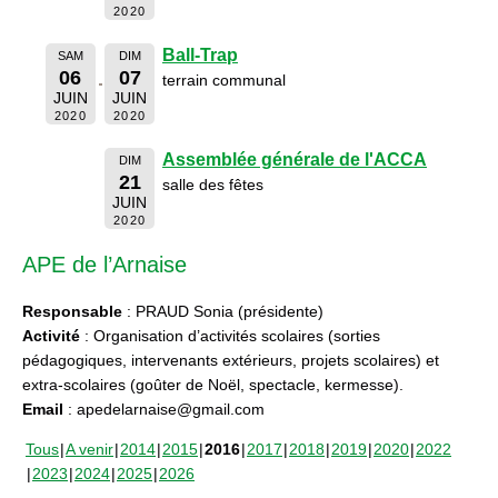
2020
Ball-Trap
SAM
DIM
06
07
terrain communal
JUIN
JUIN
2020
2020
Assemblée générale de l'ACCA
DIM
21
salle des fêtes
JUIN
2020
APE de l’Arnaise
Responsable
: PRAUD Sonia (présidente)
Activité
: Organisation d’activités scolaires (sorties
pédagogiques, intervenants extérieurs, projets scolaires) et
extra-scolaires (goûter de Noël, spectacle, kermesse).
Email
: apedelarnaise@gmail.com
Tous
A venir
2014
2015
2016
2017
2018
2019
2020
2022
2023
2024
2025
2026