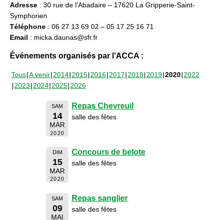
Adresse
: 30 rue de l’Abadaire – 17620 La Gripperie-Saint-
Symphorien
Téléphone
: 06 27 13 69 02 – 05 17 25 16 71
Email
: micka.daunas@sfr.fr
Événements organisés par l’ACCA :
Tous
A venir
2014
2015
2016
2017
2018
2019
2020
2022
2023
2024
2025
2026
Repas Chevreuil
SAM
14
salle des fêtes
MAR
2020
Concours de belote
DIM
15
salle des fêtes
MAR
2020
Repas sanglier
SAM
09
salle des fêtes
MAI