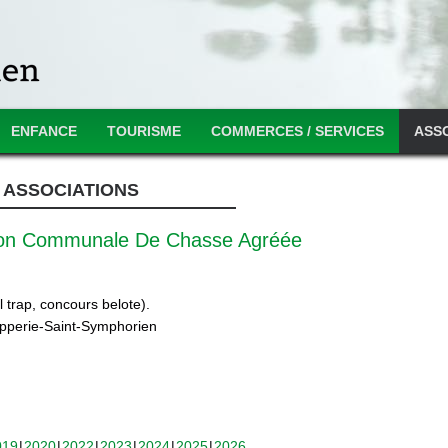
ENFANCE
TOURISME
COMMERCES / SERVICES
ASS
ASSOCIATIONS
ion Communale De Chasse Agréée
 trap, concours belote).
ipperie-Saint-Symphorien
019
2020
2022
2023
2024
2025
2026