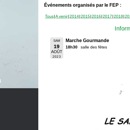
Événements organisés par le FEP :
Tous
A venir
2014
2015
2016
2017
2018
20
Infor
Marche Gourmande
SAM
19
18h30
salle des fêtes
AOÛT
2023