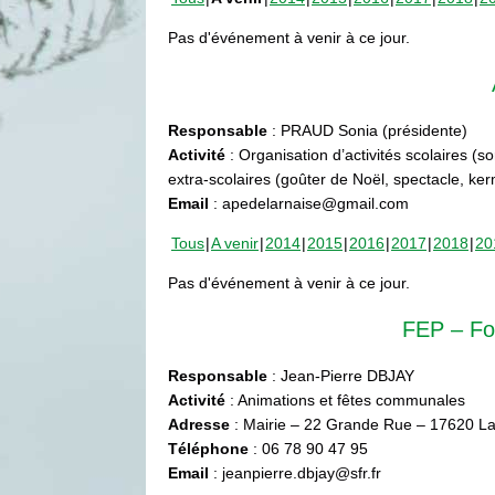
Pas d'événement à venir à ce jour.
Responsable
: PRAUD Sonia (présidente)
Activité
: Organisation d’activités scolaires (s
extra-scolaires (goûter de Noël, spectacle, ke
Email
: apedelarnaise@gmail.com
Tous
A venir
2014
2015
2016
2017
2018
20
Pas d'événement à venir à ce jour.
FEP – Fo
Responsable
: Jean-Pierre DBJAY
Activité
: Animations et fêtes communales
Adresse
: Mairie – 22 Grande Rue – 17620 La
Téléphone
: 06 78 90 47 95
Email
: jeanpierre.dbjay@sfr.fr