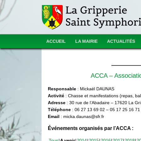
ACCUEIL
LA MAIRIE
ACTUALITÉS
ACCA – Associat
Responsable
: Mickaël DAUNAS
Activité
: Chasse et manifestations (repas, ball
Adresse
: 30 rue de l’Abadaire – 17620 La Gr
Téléphone
: 06 27 13 69 02 – 05 17 25 16 71
Email
: micka.daunas@sfr.fr
Événements organisés par l’ACCA :
Tous
A venir
2014
2015
2016
2017
2018
2