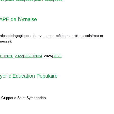
APE de l’Arnaise
orties pédagogiques, intervenants extérieurs, projets scolaires) et
rmesse).
19
2020
2022
2023
2024
2025
2026
yer d’Education Populaire
 Gripperie Saint Symphorien