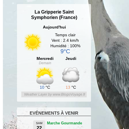
La Gripperie Saint
Symphorien (France)
Aujourd'hui
Temps clair
Vent : 2.4 km/h
Humidité : 100%
9°C
Mercredi
Jeudi
Demain
10
°C
13
°C
Weather Layer by www.BlogoVoyage.fr
EVÉNEMENTS À VENIR
Marche Gourmande
SAM
22