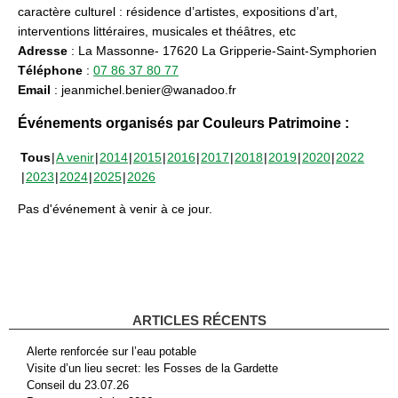
caractère culturel : résidence d’artistes, expositions d’art,
interventions littéraires, musicales et théâtres, etc
Adresse
: La Massonne- 17620 La Gripperie-Saint-Symphorien
Téléphone
:
07 86 37 80 77
Email
: jeanmichel.benier@wanadoo.fr
Événements organisés par Couleurs Patrimoine :
Tous
A venir
2014
2015
2016
2017
2018
2019
2020
2022
2023
2024
2025
2026
Pas d'événement à venir à ce jour.
ARTICLES RÉCENTS
Alerte renforcée sur l’eau potable
Visite d’un lieu secret: les Fosses de la Gardette
Conseil du 23.07.26