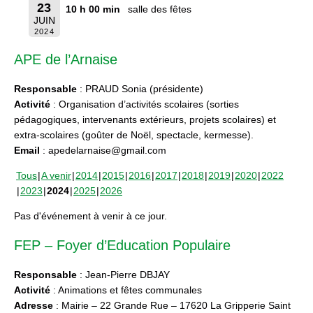
23
10 h 00 min
salle des fêtes
JUIN
2024
APE de l’Arnaise
Responsable
: PRAUD Sonia (présidente)
Activité
: Organisation d’activités scolaires (sorties
pédagogiques, intervenants extérieurs, projets scolaires) et
extra-scolaires (goûter de Noël, spectacle, kermesse).
Email
: apedelarnaise@gmail.com
Tous
A venir
2014
2015
2016
2017
2018
2019
2020
2022
2023
2024
2025
2026
Pas d'événement à venir à ce jour.
FEP – Foyer d’Education Populaire
Responsable
: Jean-Pierre DBJAY
Activité
: Animations et fêtes communales
Adresse
: Mairie – 22 Grande Rue – 17620 La Gripperie Saint