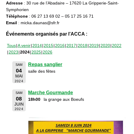
Adresse
: 30 rue de l’Abadaire – 17620 La Gripperie-Saint-
Symphorien
Téléphone
: 06 27 13 69 02 – 05 17 25 16 71
Email
: micka.daunas@sfr.fr
Événements organisés par l’ACCA :
Tous
A venir
2014
2015
2016
2017
2018
2019
2020
2022
2023
2024
2025
2026
Repas sanglier
SAM
04
salle des fêtes
MAI
2024
Marche Gourmande
SAM
08
18h00
la grange aux Boeufs
JUIN
2024