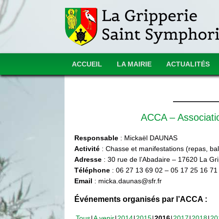
ACCUEIL
LA MAIRIE
ACTUALITÉS
ACCA – Associat
Responsable
: Mickaël DAUNAS
Activité
: Chasse et manifestations (repas, ball
Adresse
: 30 rue de l’Abadaire – 17620 La Gr
Téléphone
: 06 27 13 69 02 – 05 17 25 16 71
Email
: micka.daunas@sfr.fr
Événements organisés par l’ACCA :
Tous
A venir
2014
2015
2016
2017
2018
20