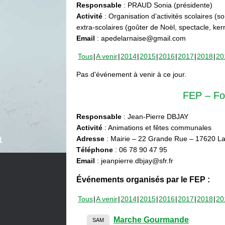
Responsable
: PRAUD Sonia (présidente)
Activité
: Organisation d’activités scolaires (s
extra-scolaires (goûter de Noël, spectacle, ke
Email
: apedelarnaise@gmail.com
Tous
A venir
2014
2015
2016
2017
2018
20
Pas d'événement à venir à ce jour.
FEP – Fo
Responsable
: Jean-Pierre DBJAY
Activité
: Animations et fêtes communales
Adresse
: Mairie – 22 Grande Rue – 17620 La
Téléphone
: 06 78 90 47 95
Email
: jeanpierre.dbjay@sfr.fr
Événements organisés par le FEP :
Tous
A venir
2014
2015
2016
2017
2018
20
Marche Gourmande
SAM