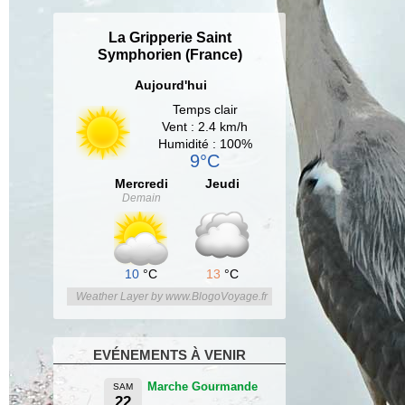
La Gripperie Saint
Symphorien (France)
Aujourd'hui
Temps clair
Vent : 2.4 km/h
Humidité : 100%
9°C
Mercredi
Jeudi
Demain
10
°C
13
°C
Weather Layer by www.BlogoVoyage.fr
EVÉNEMENTS À VENIR
Marche Gourmande
SAM
22