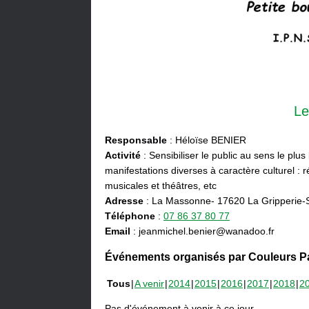
Le
Responsable
: Héloïse BENIER
Activité
: Sensibiliser le public au sens le plus
manifestations diverses à caractère culturel : ré
musicales et théâtres, etc
Adresse
: La Massonne- 17620 La Gripperie-
Téléphone
:
07 86 37 80 77
Email
: jeanmichel.benier@wanadoo.fr
Événements organisés par Couleurs Pa
Tous
A venir
2014
2015
2016
2017
2018
2
Pas d'événement à venir à ce jour.