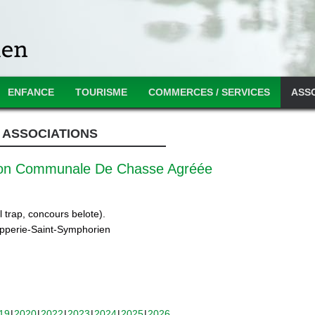
ENFANCE
TOURISME
COMMERCES / SERVICES
ASS
ASSOCIATIONS
ion Communale De Chasse Agréée
 trap, concours belote).
ipperie-Saint-Symphorien
19
2020
2022
2023
2024
2025
2026