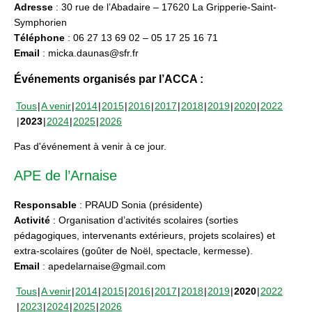
Adresse
: 30 rue de l’Abadaire – 17620 La Gripperie-Saint-
Symphorien
Téléphone
: 06 27 13 69 02 – 05 17 25 16 71
Email
: micka.daunas@sfr.fr
Événements organisés par l’ACCA :
Tous
A venir
2014
2015
2016
2017
2018
2019
2020
2022
2023
2024
2025
2026
Pas d'événement à venir à ce jour.
APE de l’Arnaise
Responsable
: PRAUD Sonia (présidente)
Activité
: Organisation d’activités scolaires (sorties
pédagogiques, intervenants extérieurs, projets scolaires) et
extra-scolaires (goûter de Noël, spectacle, kermesse).
Email
: apedelarnaise@gmail.com
Tous
A venir
2014
2015
2016
2017
2018
2019
2020
2022
2023
2024
2025
2026