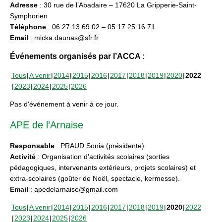
Adresse
: 30 rue de l’Abadaire – 17620 La Gripperie-Saint-
Symphorien
Téléphone
: 06 27 13 69 02 – 05 17 25 16 71
Email
: micka.daunas@sfr.fr
Événements organisés par l’ACCA :
Tous
A venir
2014
2015
2016
2017
2018
2019
2020
2022
2023
2024
2025
2026
Pas d'événement à venir à ce jour.
APE de l’Arnaise
Responsable
: PRAUD Sonia (présidente)
Activité
: Organisation d’activités scolaires (sorties
pédagogiques, intervenants extérieurs, projets scolaires) et
extra-scolaires (goûter de Noël, spectacle, kermesse).
Email
: apedelarnaise@gmail.com
Tous
A venir
2014
2015
2016
2017
2018
2019
2020
2022
2023
2024
2025
2026