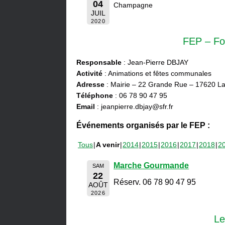
04
Champagne
JUIL
2020
FEP – Fo
Responsable
: Jean-Pierre DBJAY
Activité
: Animations et fêtes communales
Adresse
: Mairie – 22 Grande Rue – 17620 La
Téléphone
: 06 78 90 47 95
Email
: jeanpierre.dbjay@sfr.fr
Événements organisés par le FEP :
Tous
A venir
2014
2015
2016
2017
2018
2
Marche Gourmande
SAM
22
Réserv. 06 78 90 47 95
AOÛT
2026
Le