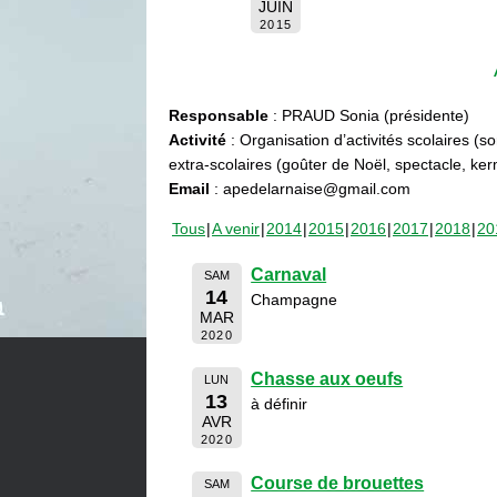
JUIN
2015
Responsable
: PRAUD Sonia (présidente)
Activité
: Organisation d’activités scolaires (s
extra-scolaires (goûter de Noël, spectacle, ke
Email
: apedelarnaise@gmail.com
Tous
A venir
2014
2015
2016
2017
2018
20
Carnaval
SAM
14
Champagne
MAR
2020
Chasse aux oeufs
LUN
13
à définir
AVR
2020
Course de brouettes
SAM