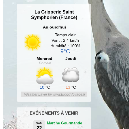
La Gripperie Saint
Symphorien (France)
Aujourd'hui
Temps clair
Vent : 2.4 km/h
Humidité : 100%
9°C
Mercredi
Jeudi
Demain
10
°C
13
°C
Weather Layer by www.BlogoVoyage.fr
EVÉNEMENTS À VENIR
Marche Gourmande
SAM
22