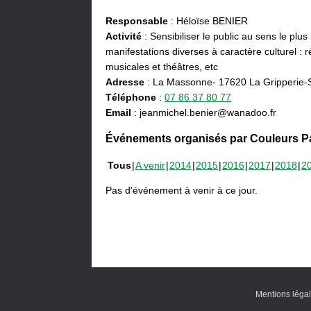
Responsable
: Héloïse BENIER
Activité
: Sensibiliser le public au sens le plus
manifestations diverses à caractère culturel : ré
musicales et théâtres, etc
Adresse
: La Massonne- 17620 La Gripperie-
Téléphone
:
07 86 37 80 77
Email
: jeanmichel.benier@wanadoo.fr
Événements organisés par Couleurs Pa
Tous
A venir
2014
2015
2016
2017
2018
2
Pas d'événement à venir à ce jour.
Mentions léga