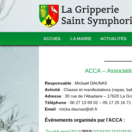
ACCUEIL
LA MAIRIE
ACTUALITÉS
ACCA – Associat
Responsable
: Mickaël DAUNAS
Activité
: Chasse et manifestations (repas, ball
Adresse
: 30 rue de l’Abadaire – 17620 La Gr
Téléphone
: 06 27 13 69 02 – 05 17 25 16 71
Email
: micka.daunas@sfr.fr
Événements organisés par l’ACCA :
Tous
A venir
2014
2015
2016
2017
2018
20