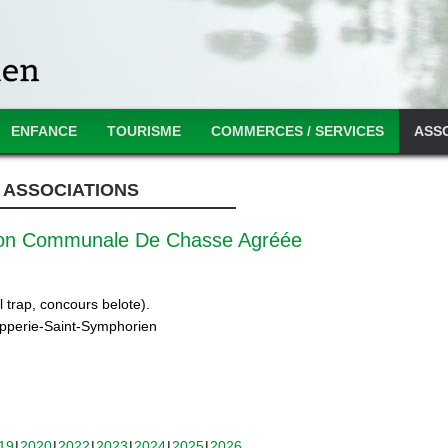
ENFANCE
TOURISME
COMMERCES / SERVICES
ASS
ASSOCIATIONS
ion Communale De Chasse Agréée
 trap, concours belote).
ipperie-Saint-Symphorien
19
2020
2022
2023
2024
2025
2026