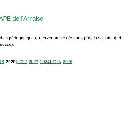
APE de l’Arnaise
orties pédagogiques, intervenants extérieurs, projets scolaires) et
rmesse).
19
2020
2022
2023
2024
2025
2026