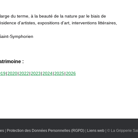
 large du terme, à la beauté de la nature par le biais de
sidence d’artistes, expositions d’art, interventions littéraires,
Saint-Symphorien
trimoine :
019
2020
2022
2023
2024
2025
2026
les
|
Protection des Données Personnelles (RGPD)
|
Liens web
| © La Gripperie Sa