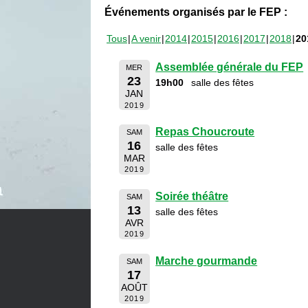
Événements organisés par le FEP :
Tous
A venir
2014
2015
2016
2017
2018
20
Assemblée générale du FEP
MER
23
19h00
salle des fêtes
JAN
2019
Repas Choucroute
SAM
16
salle des fêtes
MAR
2019
Soirée théâtre
SAM
13
salle des fêtes
AVR
2019
Marche gourmande
SAM
17
AOÛT
2019