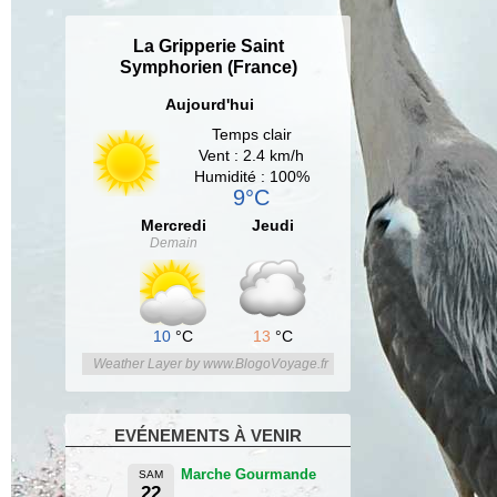
La Gripperie Saint
Symphorien (France)
Aujourd'hui
Temps clair
Vent : 2.4 km/h
Humidité : 100%
9°C
Mercredi
Jeudi
Demain
10
°C
13
°C
Weather Layer by www.BlogoVoyage.fr
EVÉNEMENTS À VENIR
Marche Gourmande
SAM
22