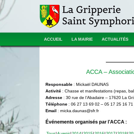
ACCUEIL
LA MAIRIE
ACTUALITÉS
ACCA – Associat
Responsable
: Mickaël DAUNAS
Activité
: Chasse et manifestations (repas, ball
Adresse
: 30 rue de l’Abadaire – 17620 La Gr
Téléphone
: 06 27 13 69 02 – 05 17 25 16 71
Email
: micka.daunas@sfr.fr
Événements organisés par l’ACCA :
Tous
A venir
2014
2015
2016
2017
2018
20