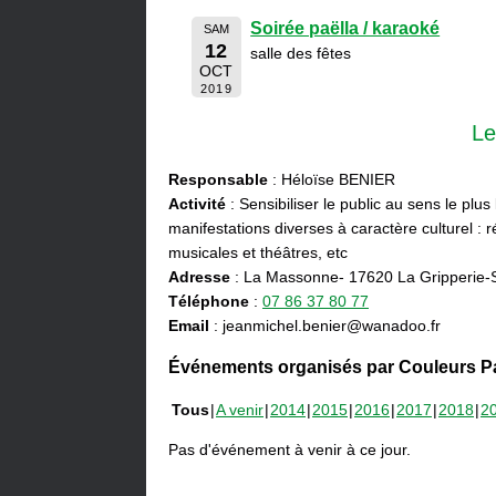
Soirée paëlla / karaoké
SAM
12
salle des fêtes
OCT
2019
Le
Responsable
: Héloïse BENIER
Activité
: Sensibiliser le public au sens le plus
manifestations diverses à caractère culturel : ré
musicales et théâtres, etc
Adresse
: La Massonne- 17620 La Gripperie-
Téléphone
:
07 86 37 80 77
Email
: jeanmichel.benier@wanadoo.fr
Événements organisés par Couleurs Pa
Tous
A venir
2014
2015
2016
2017
2018
2
Pas d'événement à venir à ce jour.