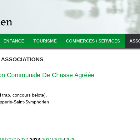
ENFANCE
TOURISME
COMMERCES / SERVICES
ASS
ASSOCIATIONS
ion Communale De Chasse Agréée
 trap, concours belote).
ipperie-Saint-Symphorien
19
2020
2022
2023
2024
2025
2026