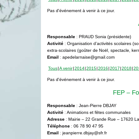
Pas d'événement à venir à ce jour.
Responsable
: PRAUD Sonia (présidente)
Activité
: Organisation d’activités scolaires (s
extra-scolaires (goûter de Noël, spectacle, ke
Email
: apedelarnaise@gmail.com
Tous
A venir
2014
2015
2016
2017
2018
20
Pas d'événement à venir à ce jour.
FEP – Fo
Responsable
: Jean-Pierre DBJAY
Activité
: Animations et fêtes communales
Adresse
: Mairie – 22 Grande Rue – 17620 La
Téléphone
: 06 78 90 47 95
Email
: jeanpierre.dbjay@sfr.fr