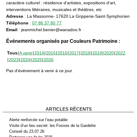
caractère culturel : résidence d’artistes, expositions d’art,
interventions littéraires, musicales et théâtres, etc
Adresse
: La Massonne- 17620 La Gripperie-Saint-Symphorien
Téléphone
:
07 86 37 80 77
Email
: jeanmichel.benier@wanadoo.fr
Événements organisés par Couleurs Patrimoine :
Tous
A venir
2014
2015
2016
2017
2018
2019
2020
2022
2023
2024
2025
2026
Pas d'événement à venir à ce jour.
ARTICLES RÉCENTS
Alerte renforcée sur l’eau potable
Visite d’un lieu secret: les Fosses de la Gardette
Conseil du 23.07.26