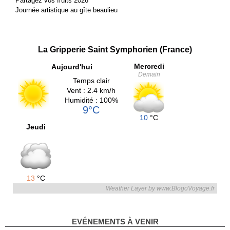
Partagez vos fruits 2026
Journée artistique au gîte beaulieu
La Gripperie Saint Symphorien (France)
Mercredi
Aujourd'hui
Demain
Temps clair
Vent : 2.4 km/h
Humidité : 100%
9°C
10
°C
Jeudi
13
°C
Weather Layer by www.BlogoVoyage.fr
EVÉNEMENTS À VENIR