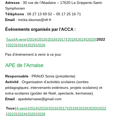
Adresse
: 30 rue de l’Abadaire – 17620 La Gripperie-Saint-
Symphorien
Téléphone
: 06 27 13 69 02 – 05 17 25 16 71
Email
: micka.daunas@sfr.fr
Événements organisés par l’ACCA :
Tous
A venir
2014
2015
2016
2017
2018
2019
2020
2022
2023
2024
2025
2026
Pas d'événement à venir à ce jour.
APE de l’Arnaise
Responsable
: PRAUD Sonia (présidente)
Activité
: Organisation d’activités scolaires (sorties
pédagogiques, intervenants extérieurs, projets scolaires) et
extra-scolaires (goûter de Noël, spectacle, kermesse).
Email
: apedelarnaise@gmail.com
Tous
A venir
2014
2015
2016
2017
2018
2019
2020
2022
2023
2024
2025
2026