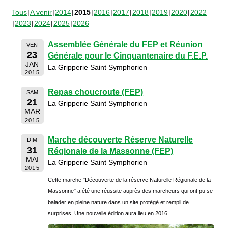
Tous
A venir
2014
2015
2016
2017
2018
2019
2020
2022
2023
2024
2025
2026
Assemblée Générale du FEP et Réunion
VEN
23
Générale pour le Cinquantenaire du F.E.P.
JAN
La Gripperie Saint Symphorien
2015
Repas choucroute (FEP)
SAM
21
La Gripperie Saint Symphorien
MAR
2015
Marche découverte Réserve Naturelle
DIM
31
Régionale de la Massonne (FEP)
MAI
La Gripperie Saint Symphorien
2015
Cette marche "Découverte de la réserve Naturelle Régionale de la
Massonne" a été une réussite auprès des marcheurs qui ont pu se
balader en pleine nature dans un site protégé et rempli de
surprises. Une nouvelle édition aura lieu en 2016.