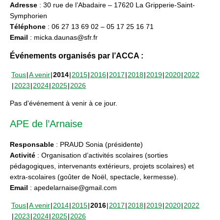
Adresse
: 30 rue de l’Abadaire – 17620 La Gripperie-Saint-
Symphorien
Téléphone
: 06 27 13 69 02 – 05 17 25 16 71
Email
: micka.daunas@sfr.fr
Événements organisés par l’ACCA :
Tous
A venir
2014
2015
2016
2017
2018
2019
2020
2022
2023
2024
2025
2026
Pas d'événement à venir à ce jour.
APE de l’Arnaise
Responsable
: PRAUD Sonia (présidente)
Activité
: Organisation d’activités scolaires (sorties
pédagogiques, intervenants extérieurs, projets scolaires) et
extra-scolaires (goûter de Noël, spectacle, kermesse).
Email
: apedelarnaise@gmail.com
Tous
A venir
2014
2015
2016
2017
2018
2019
2020
2022
2023
2024
2025
2026