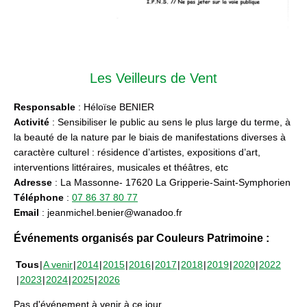
Les Veilleurs de Vent
Responsable
: Héloïse BENIER
Activité
: Sensibiliser le public au sens le plus large du terme, à
la beauté de la nature par le biais de manifestations diverses à
caractère culturel : résidence d’artistes, expositions d’art,
interventions littéraires, musicales et théâtres, etc
Adresse
: La Massonne- 17620 La Gripperie-Saint-Symphorien
Téléphone
:
07 86 37 80 77
Email
: jeanmichel.benier@wanadoo.fr
Événements organisés par Couleurs Patrimoine :
Tous
A venir
2014
2015
2016
2017
2018
2019
2020
2022
2023
2024
2025
2026
Pas d'événement à venir à ce jour.