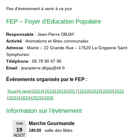
Pas d'événement à venir à ce jour.
FEP – Foyer d’Education Populaire
Responsable
: Jean-Pierre DBJAY
Activité
: Animations et fêtes communales
Adresse
: Mairie – 22 Grande Rue – 17620 La Gripperie Saint
Symphorien
Téléphone
: 06 78 90 47 95
Email
: jeanpierre.dbjay@sfr.fr
Événements organisés par le FEP :
Tous
A venir
2014
2015
2016
2017
2018
2019
2020
2022
2023
2024
2025
2026
Information sur l'évènement
Marche Gourmande
SAM
19
18h30
salle des fêtes
AOÛT