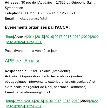
Adresse
: 30 rue de l’Abadaire – 17620 La Gripperie-Saint-
Symphorien
Téléphone
: 06 27 13 69 02 – 05 17 25 16 71
Email
: micka.daunas@sfr.fr
Événements organisés par l’ACCA :
Tous
A venir
2014
2015
2016
2017
2018
2019
2020
2022
2023
2024
2025
2026
Pas d'événement à venir à ce jour.
APE de l’Arnaise
Responsable
: PRAUD Sonia (présidente)
Activité
: Organisation d’activités scolaires (sorties
pédagogiques, intervenants extérieurs, projets scolaires) et
extra-scolaires (goûter de Noël, spectacle, kermesse).
Email
: apedelarnaise@gmail.com
Tous
A venir
2014
2015
2016
2017
2018
2019
2020
2022
2023
2024
2025
2026