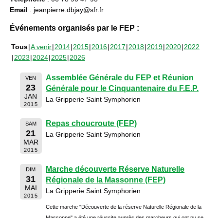
Email
: jeanpierre.dbjay@sfr.fr
Événements organisés par le FEP :
Tous
A venir
2014
2015
2016
2017
2018
2019
2020
2022
2023
2024
2025
2026
Assemblée Générale du FEP et Réunion
VEN
23
Générale pour le Cinquantenaire du F.E.P.
JAN
La Gripperie Saint Symphorien
2015
Repas choucroute (FEP)
SAM
21
La Gripperie Saint Symphorien
MAR
2015
Marche découverte Réserve Naturelle
DIM
31
Régionale de la Massonne (FEP)
MAI
La Gripperie Saint Symphorien
2015
Cette marche "Découverte de la réserve Naturelle Régionale de la
Massonne" a été une réussite auprès des marcheurs qui ont pu se