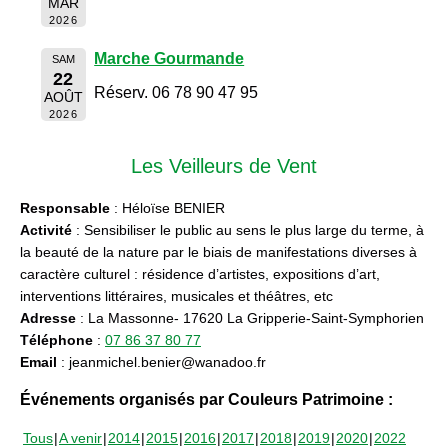
MAR
2026
Marche Gourmande
SAM
22
Réserv. 06 78 90 47 95
AOÛT
2026
Les Veilleurs de Vent
Responsable
: Héloïse BENIER
Activité
: Sensibiliser le public au sens le plus large du terme, à
la beauté de la nature par le biais de manifestations diverses à
caractère culturel : résidence d’artistes, expositions d’art,
interventions littéraires, musicales et théâtres, etc
Adresse
: La Massonne- 17620 La Gripperie-Saint-Symphorien
Téléphone
:
07 86 37 80 77
Email
: jeanmichel.benier@wanadoo.fr
Événements organisés par Couleurs Patrimoine :
Tous
A venir
2014
2015
2016
2017
2018
2019
2020
2022