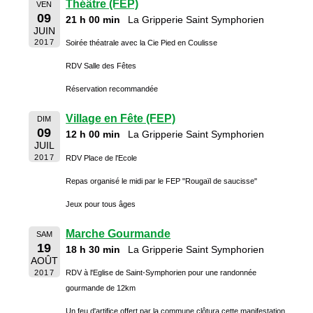
Théâtre (FEP)
VEN
09
21 h 00 min
La Gripperie Saint Symphorien
JUIN
2017
Soirée théatrale avec la Cie Pied en Coulisse
RDV Salle des Fêtes
Réservation recommandée
Village en Fête (FEP)
DIM
09
12 h 00 min
La Gripperie Saint Symphorien
JUIL
2017
RDV Place de l'Ecole
Repas organisé le midi par le FEP "Rougaïl de saucisse"
Jeux pour tous âges
Marche Gourmande
SAM
19
18 h 30 min
La Gripperie Saint Symphorien
AOÛT
2017
RDV à l'Eglise de Saint-Symphorien pour une randonnée
gourmande de 12km
Un feu d'artifice offert par la commune clôtura cette manifestation