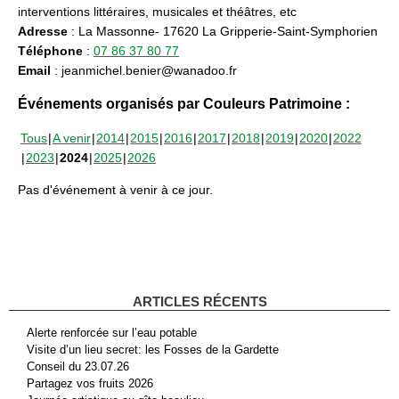
interventions littéraires, musicales et théâtres, etc
Adresse
: La Massonne- 17620 La Gripperie-Saint-Symphorien
Téléphone
:
07 86 37 80 77
Email
: jeanmichel.benier@wanadoo.fr
Événements organisés par Couleurs Patrimoine :
Tous
A venir
2014
2015
2016
2017
2018
2019
2020
2022
2023
2024
2025
2026
Pas d'événement à venir à ce jour.
ARTICLES RÉCENTS
Alerte renforcée sur l’eau potable
Visite d’un lieu secret: les Fosses de la Gardette
Conseil du 23.07.26
Partagez vos fruits 2026