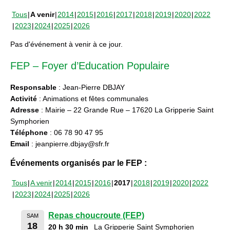
Tous
A venir
2014
2015
2016
2017
2018
2019
2020
2022
2023
2024
2025
2026
Pas d'événement à venir à ce jour.
FEP – Foyer d’Education Populaire
Responsable
: Jean-Pierre DBJAY
Activité
: Animations et fêtes communales
Adresse
: Mairie – 22 Grande Rue – 17620 La Gripperie Saint
Symphorien
Téléphone
: 06 78 90 47 95
Email
: jeanpierre.dbjay@sfr.fr
Événements organisés par le FEP :
Tous
A venir
2014
2015
2016
2017
2018
2019
2020
2022
2023
2024
2025
2026
Repas choucroute (FEP)
SAM
18
20 h 30 min
La Gripperie Saint Symphorien