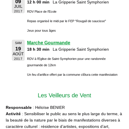
09
12 h 00 min
La Gripperie Saint Symphorien
JUIL
2017
RDV Place de l'Ecole
Repas organisé le midi par le FEP "Rougaïl de saucisse"
Jeux pour tous âges
Marche Gourmande
SAM
19
18 h 30 min
La Gripperie Saint Symphorien
AOÛT
2017
RDV à l'Eglise de Saint-Symphorien pour une randonnée
gourmande de 12km
Un feu d'artifice offert par la commune clôtura cette manifestation
Les Veilleurs de Vent
Responsable
: Héloïse BENIER
Activité
: Sensibiliser le public au sens le plus large du terme, à
la beauté de la nature par le biais de manifestations diverses à
caractère culturel : résidence d’artistes, expositions d’art,