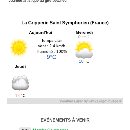
Journée artistique au gîte beaulieu
La Gripperie Saint Symphorien (France)
Mercredi
Aujourd'hui
Demain
Temps clair
Vent : 2.4 km/h
Humidité : 100%
9°C
10
°C
Jeudi
13
°C
Weather Layer by www.BlogoVoyage.fr
EVÉNEMENTS À VENIR