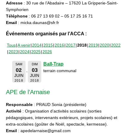
Adresse
: 30 rue de l’Abadaire – 17620 La Gripperie-Saint-
Symphorien
Téléphone
: 06 27 13 69 02 – 05 17 25 16 71
Email
: micka.daunas@sfr.fr
Événements organisés par l’ACCA :
Tous
A venir
2014
2015
2016
2017
2018
2019
2020
2022
2023
2024
2025
2026
Ball-Trap
SAM
DIM
02
03
terrain communal
JUIN
JUIN
2018
2018
APE de l’Arnaise
Responsable
: PRAUD Sonia (présidente)
Activité
: Organisation d’activités scolaires (sorties
pédagogiques, intervenants extérieurs, projets scolaires) et
extra-scolaires (goûter de Noël, spectacle, kermesse).
Email
: apedelarnaise@gmail.com