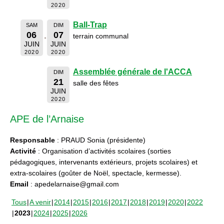
2020
Ball-Trap
SAM
DIM
06
07
terrain communal
JUIN
JUIN
2020
2020
Assemblée générale de l'ACCA
DIM
21
salle des fêtes
JUIN
2020
APE de l’Arnaise
Responsable
: PRAUD Sonia (présidente)
Activité
: Organisation d’activités scolaires (sorties
pédagogiques, intervenants extérieurs, projets scolaires) et
extra-scolaires (goûter de Noël, spectacle, kermesse).
Email
: apedelarnaise@gmail.com
Tous
A venir
2014
2015
2016
2017
2018
2019
2020
2022
2023
2024
2025
2026