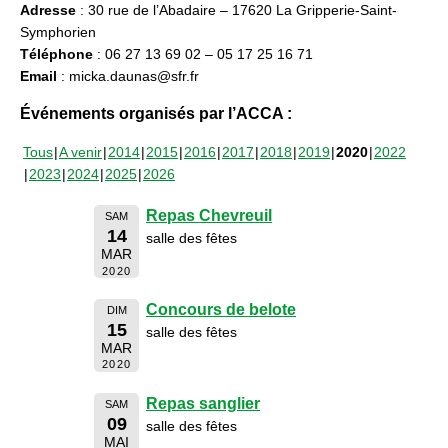
Adresse
: 30 rue de l’Abadaire – 17620 La Gripperie-Saint-
Symphorien
Téléphone
: 06 27 13 69 02 – 05 17 25 16 71
Email
: micka.daunas@sfr.fr
Événements organisés par l’ACCA :
Tous
A venir
2014
2015
2016
2017
2018
2019
2020
2022
2023
2024
2025
2026
Repas Chevreuil
SAM
14
salle des fêtes
MAR
2020
Concours de belote
DIM
15
salle des fêtes
MAR
2020
Repas sanglier
SAM
09
salle des fêtes
MAI