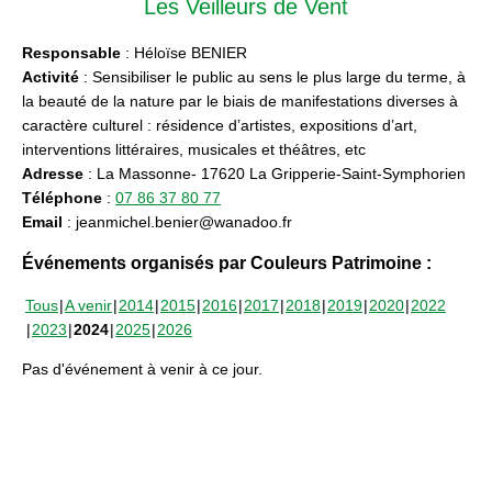
Les Veilleurs de Vent
Responsable
: Héloïse BENIER
Activité
: Sensibiliser le public au sens le plus large du terme, à
la beauté de la nature par le biais de manifestations diverses à
caractère culturel : résidence d’artistes, expositions d’art,
interventions littéraires, musicales et théâtres, etc
Adresse
: La Massonne- 17620 La Gripperie-Saint-Symphorien
Téléphone
:
07 86 37 80 77
Email
: jeanmichel.benier@wanadoo.fr
Événements organisés par Couleurs Patrimoine :
Tous
A venir
2014
2015
2016
2017
2018
2019
2020
2022
2023
2024
2025
2026
Pas d'événement à venir à ce jour.