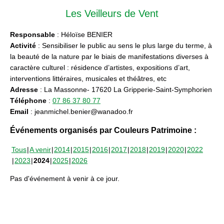
Les Veilleurs de Vent
Responsable
: Héloïse BENIER
Activité
: Sensibiliser le public au sens le plus large du terme, à
la beauté de la nature par le biais de manifestations diverses à
caractère culturel : résidence d’artistes, expositions d’art,
interventions littéraires, musicales et théâtres, etc
Adresse
: La Massonne- 17620 La Gripperie-Saint-Symphorien
Téléphone
:
07 86 37 80 77
Email
: jeanmichel.benier@wanadoo.fr
Événements organisés par Couleurs Patrimoine :
Tous
A venir
2014
2015
2016
2017
2018
2019
2020
2022
2023
2024
2025
2026
Pas d'événement à venir à ce jour.