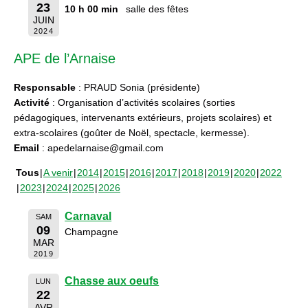
23
10 h 00 min
salle des fêtes
JUIN
2024
APE de l’Arnaise
Responsable
: PRAUD Sonia (présidente)
Activité
: Organisation d’activités scolaires (sorties
pédagogiques, intervenants extérieurs, projets scolaires) et
extra-scolaires (goûter de Noël, spectacle, kermesse).
Email
: apedelarnaise@gmail.com
Tous
A venir
2014
2015
2016
2017
2018
2019
2020
2022
2023
2024
2025
2026
Carnaval
SAM
09
Champagne
MAR
2019
Chasse aux oeufs
LUN
22
AVR