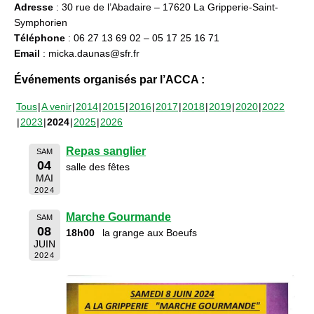
Adresse
: 30 rue de l’Abadaire – 17620 La Gripperie-Saint-
Symphorien
Téléphone
: 06 27 13 69 02 – 05 17 25 16 71
Email
: micka.daunas@sfr.fr
Événements organisés par l’ACCA :
Tous
A venir
2014
2015
2016
2017
2018
2019
2020
2022
2023
2024
2025
2026
Repas sanglier
SAM
04
salle des fêtes
MAI
2024
Marche Gourmande
SAM
08
18h00
la grange aux Boeufs
JUIN
2024