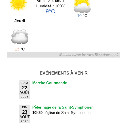
Vent : 2.4 km/h
Humidité : 100%
9°C
10
°C
Jeudi
13
°C
Weather Layer by www.BlogoVoyage.fr
EVÉNEMENTS À VENIR
Marche Gourmande
SAM
22
AOÛT
2026
Pèlerinage de la Saint-Symphorien
DIM
23
10h30
église de Saint-Symphorien
AOÛT
2026