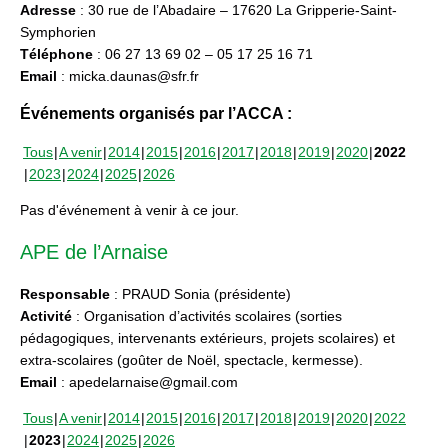
Adresse
: 30 rue de l’Abadaire – 17620 La Gripperie-Saint-
Symphorien
Téléphone
: 06 27 13 69 02 – 05 17 25 16 71
Email
: micka.daunas@sfr.fr
Événements organisés par l’ACCA :
Tous
A venir
2014
2015
2016
2017
2018
2019
2020
2022
2023
2024
2025
2026
Pas d'événement à venir à ce jour.
APE de l’Arnaise
Responsable
: PRAUD Sonia (présidente)
Activité
: Organisation d’activités scolaires (sorties
pédagogiques, intervenants extérieurs, projets scolaires) et
extra-scolaires (goûter de Noël, spectacle, kermesse).
Email
: apedelarnaise@gmail.com
Tous
A venir
2014
2015
2016
2017
2018
2019
2020
2022
2023
2024
2025
2026