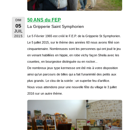
50 ANS du FEP
DIM
05
La Gripperie Saint Symphorien
JUIL
2015
Le 5 Février 1965 est créé le F.E.P. de la Gripperie St Symphorien.
Le 5 juillet 2015, sur le thème des années 60 nous avons fêté son
cinquantenaire. Nombreuses sont les personnes qui ont joué le jeu
en venant habillées en hippie, en robe vichy façon Sheila avec les
couettes, en bourgeoise distinguée ou en rocker...
De nombreux jeux type kermesse ont été mis à votre disposition
ainsi qu'un parcours de billes qui a fait l’unanimité des petits aux
plus grands. Le clou de la soirée : un superbe feu d’artifice.
Nous vous attendons pour une nouvelle fête du village le 3 juillet
2016 sur un autre thème.