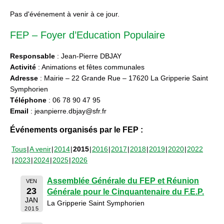
Pas d'événement à venir à ce jour.
FEP – Foyer d’Education Populaire
Responsable
: Jean-Pierre DBJAY
Activité
: Animations et fêtes communales
Adresse
: Mairie – 22 Grande Rue – 17620 La Gripperie Saint
Symphorien
Téléphone
: 06 78 90 47 95
Email
: jeanpierre.dbjay@sfr.fr
Événements organisés par le FEP :
Tous
A venir
2014
2015
2016
2017
2018
2019
2020
2022
2023
2024
2025
2026
Assemblée Générale du FEP et Réunion
VEN
23
Générale pour le Cinquantenaire du F.E.P.
JAN
La Gripperie Saint Symphorien
2015