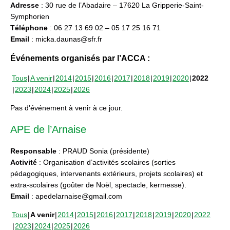
Adresse
: 30 rue de l’Abadaire – 17620 La Gripperie-Saint-
Symphorien
Téléphone
: 06 27 13 69 02 – 05 17 25 16 71
Email
: micka.daunas@sfr.fr
Événements organisés par l’ACCA :
Tous
A venir
2014
2015
2016
2017
2018
2019
2020
2022
2023
2024
2025
2026
Pas d'événement à venir à ce jour.
APE de l’Arnaise
Responsable
: PRAUD Sonia (présidente)
Activité
: Organisation d’activités scolaires (sorties
pédagogiques, intervenants extérieurs, projets scolaires) et
extra-scolaires (goûter de Noël, spectacle, kermesse).
Email
: apedelarnaise@gmail.com
Tous
A venir
2014
2015
2016
2017
2018
2019
2020
2022
2023
2024
2025
2026