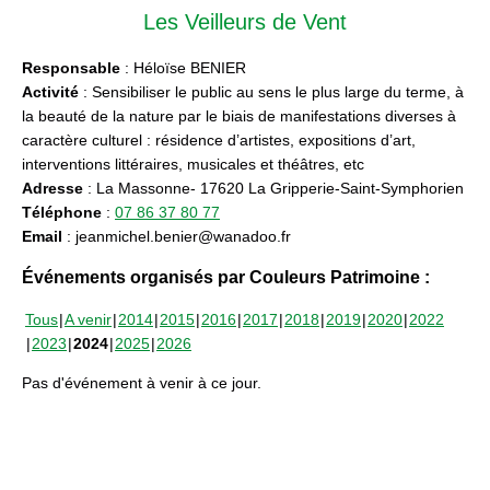
Les Veilleurs de Vent
Responsable
: Héloïse BENIER
Activité
: Sensibiliser le public au sens le plus large du terme, à
la beauté de la nature par le biais de manifestations diverses à
caractère culturel : résidence d’artistes, expositions d’art,
interventions littéraires, musicales et théâtres, etc
Adresse
: La Massonne- 17620 La Gripperie-Saint-Symphorien
Téléphone
:
07 86 37 80 77
Email
: jeanmichel.benier@wanadoo.fr
Événements organisés par Couleurs Patrimoine :
Tous
A venir
2014
2015
2016
2017
2018
2019
2020
2022
2023
2024
2025
2026
Pas d'événement à venir à ce jour.