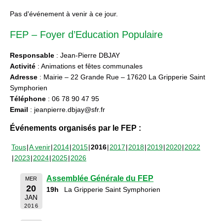
Pas d'événement à venir à ce jour.
FEP – Foyer d’Education Populaire
Responsable
: Jean-Pierre DBJAY
Activité
: Animations et fêtes communales
Adresse
: Mairie – 22 Grande Rue – 17620 La Gripperie Saint
Symphorien
Téléphone
: 06 78 90 47 95
Email
: jeanpierre.dbjay@sfr.fr
Événements organisés par le FEP :
Tous
A venir
2014
2015
2016
2017
2018
2019
2020
2022
2023
2024
2025
2026
Assemblée Générale du FEP
MER
20
19h
La Gripperie Saint Symphorien
JAN
2016