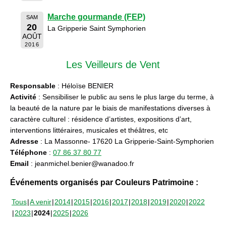
Marche gourmande (FEP)
SAM
20
La Gripperie Saint Symphorien
AOÛT
2016
Les Veilleurs de Vent
Responsable
: Héloïse BENIER
Activité
: Sensibiliser le public au sens le plus large du terme, à
la beauté de la nature par le biais de manifestations diverses à
caractère culturel : résidence d’artistes, expositions d’art,
interventions littéraires, musicales et théâtres, etc
Adresse
: La Massonne- 17620 La Gripperie-Saint-Symphorien
Téléphone
:
07 86 37 80 77
Email
: jeanmichel.benier@wanadoo.fr
Événements organisés par Couleurs Patrimoine :
Tous
A venir
2014
2015
2016
2017
2018
2019
2020
2022
2023
2024
2025
2026