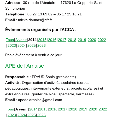
Adresse
: 30 rue de l’Abadaire – 17620 La Gripperie-Saint-
Symphorien
Téléphone
: 06 27 13 69 02 – 05 17 25 16 71
Email
: micka.daunas@sfr.fr
Événements organisés par l’ACCA :
Tous
A venir
2014
2015
2016
2017
2018
2019
2020
2022
2023
2024
2025
2026
Pas d'événement à venir à ce jour.
APE de l’Arnaise
Responsable
: PRAUD Sonia (présidente)
Activité
: Organisation d’activités scolaires (sorties
pédagogiques, intervenants extérieurs, projets scolaires) et
extra-scolaires (goûter de Noël, spectacle, kermesse).
Email
: apedelarnaise@gmail.com
Tous
A venir
2014
2015
2016
2017
2018
2019
2020
2022
2023
2024
2025
2026