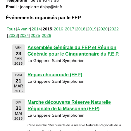
Téléphone
: 06 78 90 47 95
Email
: jeanpierre.dbjay@sfr.fr
Événements organisés par le FEP :
Tous
A venir
2014
2015
2016
2017
2018
2019
2020
2022
2023
2024
2025
2026
Assemblée Générale du FEP et Réunion
VEN
23
Générale pour le Cinquantenaire du F.E.P.
JAN
La Gripperie Saint Symphorien
2015
Repas choucroute (FEP)
SAM
21
La Gripperie Saint Symphorien
MAR
2015
Marche découverte Réserve Naturelle
DIM
31
Régionale de la Massonne (FEP)
MAI
La Gripperie Saint Symphorien
2015
Cette marche "Découverte de la réserve Naturelle Régionale de la