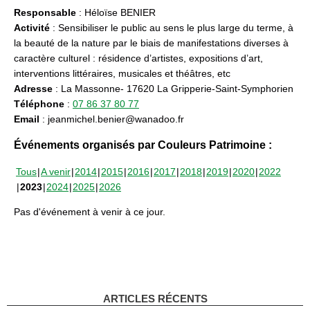
Responsable
: Héloïse BENIER
Activité
: Sensibiliser le public au sens le plus large du terme, à
la beauté de la nature par le biais de manifestations diverses à
caractère culturel : résidence d’artistes, expositions d’art,
interventions littéraires, musicales et théâtres, etc
Adresse
: La Massonne- 17620 La Gripperie-Saint-Symphorien
Téléphone
:
07 86 37 80 77
Email
: jeanmichel.benier@wanadoo.fr
Événements organisés par Couleurs Patrimoine :
Tous
A venir
2014
2015
2016
2017
2018
2019
2020
2022
2023
2024
2025
2026
Pas d'événement à venir à ce jour.
ARTICLES RÉCENTS