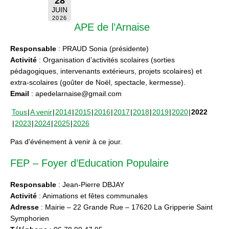
28
JUIN
2026
APE de l’Arnaise
Responsable
: PRAUD Sonia (présidente)
Activité
: Organisation d’activités scolaires (sorties
pédagogiques, intervenants extérieurs, projets scolaires) et
extra-scolaires (goûter de Noël, spectacle, kermesse).
Email
: apedelarnaise@gmail.com
Tous
A venir
2014
2015
2016
2017
2018
2019
2020
2022
2023
2024
2025
2026
Pas d'événement à venir à ce jour.
FEP – Foyer d’Education Populaire
Responsable
: Jean-Pierre DBJAY
Activité
: Animations et fêtes communales
Adresse
: Mairie – 22 Grande Rue – 17620 La Gripperie Saint
Symphorien