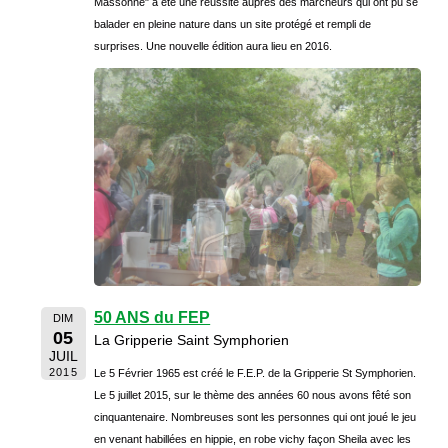
Massonne" a été une réussite auprès des marcheurs qui ont pu se
balader en pleine nature dans un site protégé et rempli de
surprises. Une nouvelle édition aura lieu en 2016.
50 ANS du FEP
DIM
05
La Gripperie Saint Symphorien
JUIL
2015
Le 5 Février 1965 est créé le F.E.P. de la Gripperie St Symphorien.
Le 5 juillet 2015, sur le thème des années 60 nous avons fêté son
cinquantenaire. Nombreuses sont les personnes qui ont joué le jeu
en venant habillées en hippie, en robe vichy façon Sheila avec les