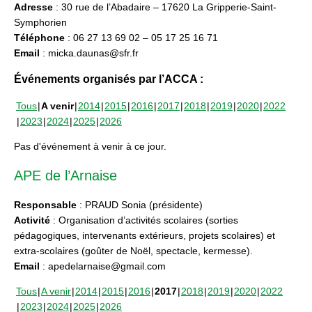
Adresse
: 30 rue de l’Abadaire – 17620 La Gripperie-Saint-
Symphorien
Téléphone
: 06 27 13 69 02 – 05 17 25 16 71
Email
: micka.daunas@sfr.fr
Événements organisés par l’ACCA :
Tous
A venir
2014
2015
2016
2017
2018
2019
2020
2022
2023
2024
2025
2026
Pas d'événement à venir à ce jour.
APE de l’Arnaise
Responsable
: PRAUD Sonia (présidente)
Activité
: Organisation d’activités scolaires (sorties
pédagogiques, intervenants extérieurs, projets scolaires) et
extra-scolaires (goûter de Noël, spectacle, kermesse).
Email
: apedelarnaise@gmail.com
Tous
A venir
2014
2015
2016
2017
2018
2019
2020
2022
2023
2024
2025
2026