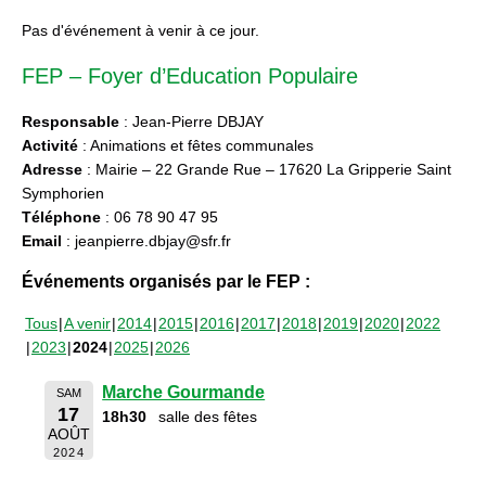
Pas d'événement à venir à ce jour.
FEP – Foyer d’Education Populaire
Responsable
: Jean-Pierre DBJAY
Activité
: Animations et fêtes communales
Adresse
: Mairie – 22 Grande Rue – 17620 La Gripperie Saint
Symphorien
Téléphone
: 06 78 90 47 95
Email
: jeanpierre.dbjay@sfr.fr
Événements organisés par le FEP :
Tous
A venir
2014
2015
2016
2017
2018
2019
2020
2022
2023
2024
2025
2026
Marche Gourmande
SAM
17
18h30
salle des fêtes
AOÛT
2024