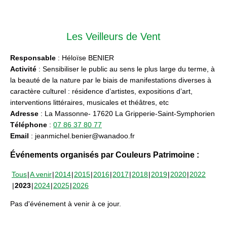
Les Veilleurs de Vent
Responsable
: Héloïse BENIER
Activité
: Sensibiliser le public au sens le plus large du terme, à
la beauté de la nature par le biais de manifestations diverses à
caractère culturel : résidence d’artistes, expositions d’art,
interventions littéraires, musicales et théâtres, etc
Adresse
: La Massonne- 17620 La Gripperie-Saint-Symphorien
Téléphone
:
07 86 37 80 77
Email
: jeanmichel.benier@wanadoo.fr
Événements organisés par Couleurs Patrimoine :
Tous
A venir
2014
2015
2016
2017
2018
2019
2020
2022
2023
2024
2025
2026
Pas d'événement à venir à ce jour.