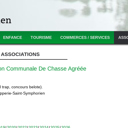
ENFANCE
TOURISME
COMMERCES / SERVICES
ASS
ASSOCIATIONS
ion Communale De Chasse Agréée
 trap, concours belote).
ipperie-Saint-Symphorien
019
2020
2022
2023
2024
2025
2026