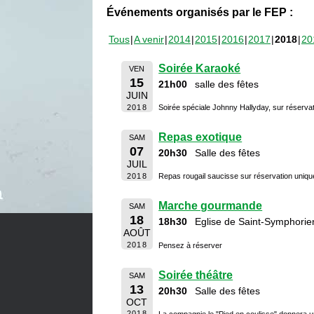
Événements organisés par le FEP :
Tous
A venir
2014
2015
2016
2017
2018
20
Soirée Karaoké
VEN
15
21h00
salle des fêtes
JUIN
2018
Soirée spéciale Johnny Hallyday, sur réserva
Repas exotique
SAM
07
20h30
Salle des fêtes
JUIL
2018
Repas rougail saucisse sur réservation uniq
Marche gourmande
SAM
18
18h30
Eglise de Saint-Symphorie
AOÛT
2018
Pensez à réserver
Soirée théâtre
SAM
13
20h30
Salle des fêtes
OCT
2018
La compagnie le "Pied en coulisse" donnera u