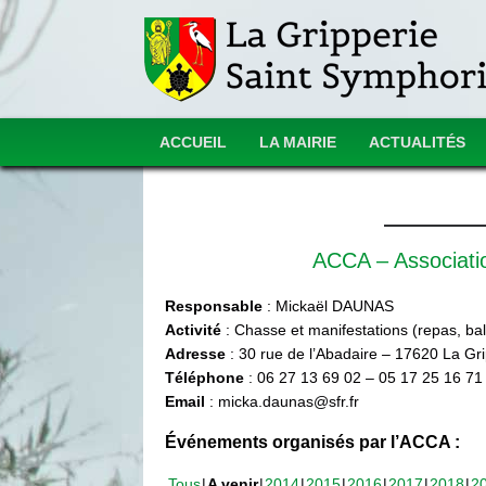
ACCUEIL
LA MAIRIE
ACTUALITÉS
ACCA – Associat
Responsable
: Mickaël DAUNAS
Activité
: Chasse et manifestations (repas, ball
Adresse
: 30 rue de l’Abadaire – 17620 La Gr
Téléphone
: 06 27 13 69 02 – 05 17 25 16 71
Email
: micka.daunas@sfr.fr
Événements organisés par l’ACCA :
Tous
A venir
2014
2015
2016
2017
2018
2