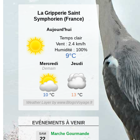
La Gripperie Saint
Symphorien (France)
Aujourd'hui
Temps clair
Vent : 2.4 km/h
Humidité : 100%
9°C
Mercredi
Jeudi
Demain
10
°C
13
°C
Weather Layer by www.BlogoVoyage.fr
EVÉNEMENTS À VENIR
Marche Gourmande
SAM
22