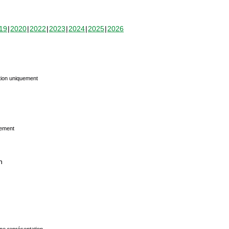
19
2020
2022
2023
2024
2025
2026
tion uniquement
uement
n
ne représentation