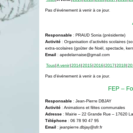
Pas d'événement à venir à ce jour.
Responsable
: PRAUD Sonia (présidente)
Activité
: Organisation d’activités scolaires (s
extra-scolaires (goûter de Noël, spectacle, ke
Email
: apedelarnaise@gmail.com
Tous
A venir
2014
2015
2016
2017
2018
20
Pas d'événement à venir à ce jour.
FEP – Fo
Responsable
: Jean-Pierre DBJAY
Activité
: Animations et fêtes communales
Adresse
: Mairie – 22 Grande Rue – 17620 La
Téléphone
: 06 78 90 47 95
Email
: jeanpierre.dbjay@sfr.fr