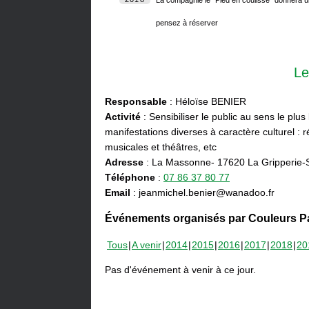
pensez à réserver
Le
Responsable
: Héloïse BENIER
Activité
: Sensibiliser le public au sens le plus
manifestations diverses à caractère culturel : ré
musicales et théâtres, etc
Adresse
: La Massonne- 17620 La Gripperie-
Téléphone
:
07 86 37 80 77
Email
: jeanmichel.benier@wanadoo.fr
Événements organisés par Couleurs Pa
Tous
A venir
2014
2015
2016
2017
2018
20
Pas d'événement à venir à ce jour.