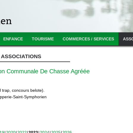
ENFANCE
TOURISME
COMMERCES / SERVICES
ASS
ASSOCIATIONS
ion Communale De Chasse Agréée
 trap, concours belote).
ipperie-Saint-Symphorien
19
2020
2022
2023
2024
2025
2026