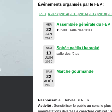
Événements organisés par le FEP :
Tous
A venir
2014
2015
2016
2017
2018
20
Assemblée générale du FEP
MER
22
19h00
salle des fêtes
JAN
2020
Soirée paëlla / karaoké
SAM
13
salle des fêtes
JUIN
2020
Marche gourmande
SAM
22
AOÛT
2020
Responsable
: Héloïse BENIER
Activité
: Sensibiliser le public au sens le plus
manifestations diverses à caractère culturel : ré