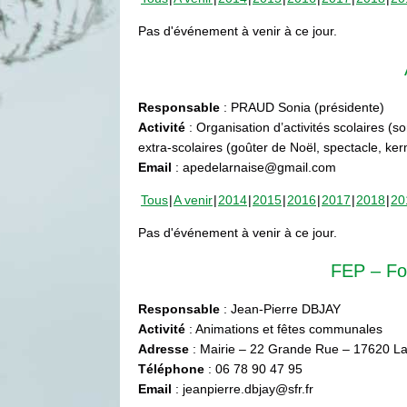
Pas d'événement à venir à ce jour.
Responsable
: PRAUD Sonia (présidente)
Activité
: Organisation d’activités scolaires (s
extra-scolaires (goûter de Noël, spectacle, ke
Email
: apedelarnaise@gmail.com
Tous
A venir
2014
2015
2016
2017
2018
20
Pas d'événement à venir à ce jour.
FEP – Fo
Responsable
: Jean-Pierre DBJAY
Activité
: Animations et fêtes communales
Adresse
: Mairie – 22 Grande Rue – 17620 La
Téléphone
: 06 78 90 47 95
Email
: jeanpierre.dbjay@sfr.fr