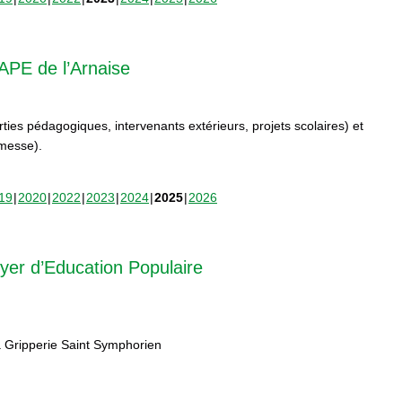
APE de l’Arnaise
orties pédagogiques, intervenants extérieurs, projets scolaires) et
rmesse).
19
2020
2022
2023
2024
2025
2026
yer d’Education Populaire
 Gripperie Saint Symphorien