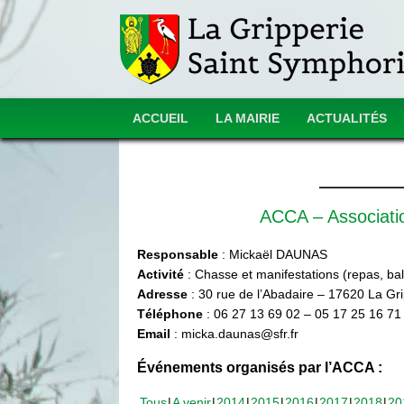
ACCUEIL
LA MAIRIE
ACTUALITÉS
ACCA – Associat
Responsable
: Mickaël DAUNAS
Activité
: Chasse et manifestations (repas, ball
Adresse
: 30 rue de l’Abadaire – 17620 La Gr
Téléphone
: 06 27 13 69 02 – 05 17 25 16 71
Email
: micka.daunas@sfr.fr
Événements organisés par l’ACCA :
Tous
A venir
2014
2015
2016
2017
2018
20