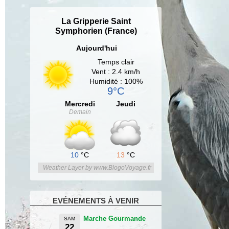
La Gripperie Saint
Symphorien (France)
Aujourd'hui
Temps clair
Vent : 2.4 km/h
Humidité : 100%
9°C
Mercredi
Jeudi
Demain
10
°C
13
°C
Weather Layer by www.BlogoVoyage.fr
EVÉNEMENTS À VENIR
Marche Gourmande
SAM
22