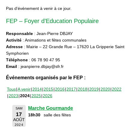
Pas d'événement à venir à ce jour.
FEP – Foyer d’Education Populaire
Responsable
: Jean-Pierre DBJAY
Activité
: Animations et fêtes communales
Adresse
: Mairie – 22 Grande Rue – 17620 La Gripperie Saint
Symphorien
Téléphone
: 06 78 90 47 95
Email
: jeanpierre.dbjay@sfr.fr
Événements organisés par le FEP :
Tous
A venir
2014
2015
2016
2017
2018
2019
2020
2022
2023
2024
2025
2026
Marche Gourmande
SAM
17
18h30
salle des fêtes
AOÛT
2024