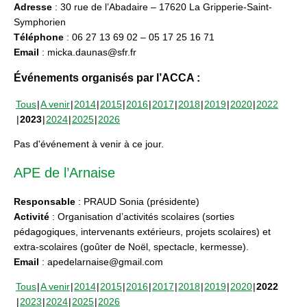
Adresse
: 30 rue de l’Abadaire – 17620 La Gripperie-Saint-
Symphorien
Téléphone
: 06 27 13 69 02 – 05 17 25 16 71
Email
: micka.daunas@sfr.fr
Événements organisés par l’ACCA :
Tous
A venir
2014
2015
2016
2017
2018
2019
2020
2022
2023
2024
2025
2026
Pas d'événement à venir à ce jour.
APE de l’Arnaise
Responsable
: PRAUD Sonia (présidente)
Activité
: Organisation d’activités scolaires (sorties
pédagogiques, intervenants extérieurs, projets scolaires) et
extra-scolaires (goûter de Noël, spectacle, kermesse).
Email
: apedelarnaise@gmail.com
Tous
A venir
2014
2015
2016
2017
2018
2019
2020
2022
2023
2024
2025
2026