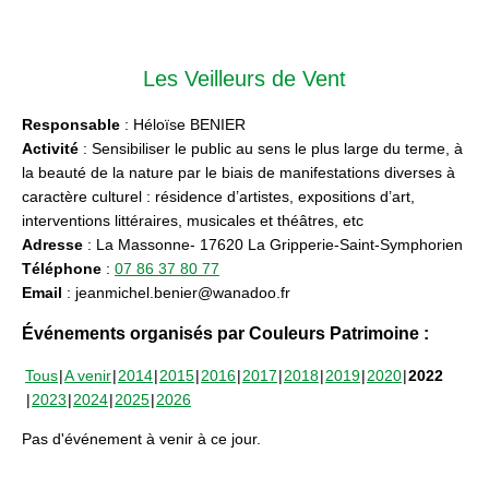
Les Veilleurs de Vent
Responsable
: Héloïse BENIER
Activité
: Sensibiliser le public au sens le plus large du terme, à
la beauté de la nature par le biais de manifestations diverses à
caractère culturel : résidence d’artistes, expositions d’art,
interventions littéraires, musicales et théâtres, etc
Adresse
: La Massonne- 17620 La Gripperie-Saint-Symphorien
Téléphone
:
07 86 37 80 77
Email
: jeanmichel.benier@wanadoo.fr
Événements organisés par Couleurs Patrimoine :
Tous
A venir
2014
2015
2016
2017
2018
2019
2020
2022
2023
2024
2025
2026
Pas d'événement à venir à ce jour.