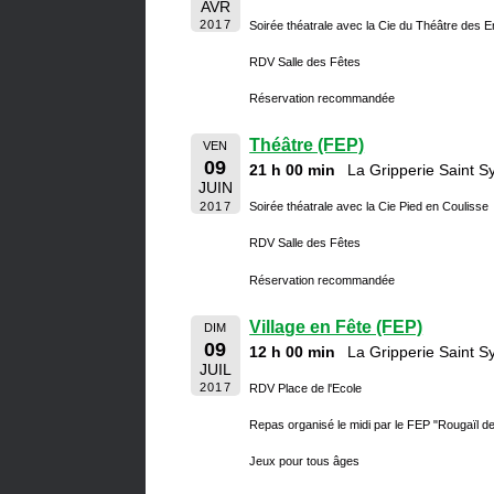
AVR
2017
Soirée théatrale avec la Cie du Théâtre des 
RDV Salle des Fêtes
Réservation recommandée
Théâtre (FEP)
VEN
09
21 h 00 min
La Gripperie Saint 
JUIN
2017
Soirée théatrale avec la Cie Pied en Coulisse
RDV Salle des Fêtes
Réservation recommandée
Village en Fête (FEP)
DIM
09
12 h 00 min
La Gripperie Saint 
JUIL
2017
RDV Place de l'Ecole
Repas organisé le midi par le FEP "Rougaïl d
Jeux pour tous âges