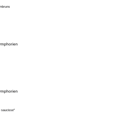
Embruns
Symphorien
Symphorien
e saucisse"