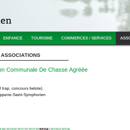
ENFANCE
TOURISME
COMMERCES / SERVICES
ASS
ASSOCIATIONS
ion Communale De Chasse Agréée
 trap, concours belote).
ipperie-Saint-Symphorien
19
2020
2022
2023
2024
2025
2026