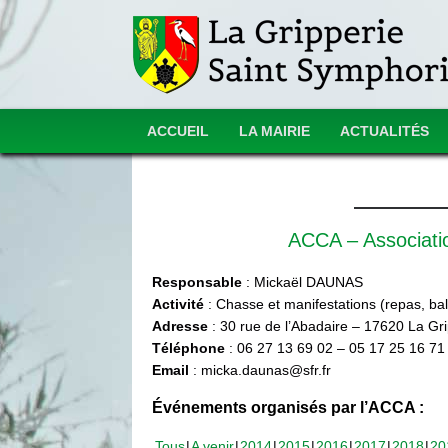
ACCUEIL
LA MAIRIE
ACTUALITÉS
ACCA – Associat
Responsable
: Mickaël DAUNAS
Activité
: Chasse et manifestations (repas, ball
Adresse
: 30 rue de l’Abadaire – 17620 La Gr
Téléphone
: 06 27 13 69 02 – 05 17 25 16 71
Email
: micka.daunas@sfr.fr
Événements organisés par l’ACCA :
Tous
A venir
2014
2015
2016
2017
2018
20