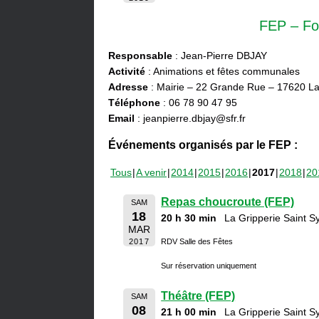
FEP – Fo
Responsable
: Jean-Pierre DBJAY
Activité
: Animations et fêtes communales
Adresse
: Mairie – 22 Grande Rue – 17620 La
Téléphone
: 06 78 90 47 95
Email
: jeanpierre.dbjay@sfr.fr
Événements organisés par le FEP :
Tous
A venir
2014
2015
2016
2017
2018
20
Repas choucroute (FEP)
SAM
18
20 h 30 min
La Gripperie Saint 
MAR
2017
RDV Salle des Fêtes
Sur réservation uniquement
Théâtre (FEP)
SAM
08
21 h 00 min
La Gripperie Saint 