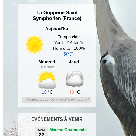
La Gripperie Saint
Symphorien (France)
Aujourd'hui
Temps clair
Vent : 2.4 km/h
Humidité : 100%
9°C
Mercredi
Jeudi
Demain
10
°C
13
°C
Weather Layer by www.BlogoVoyage.fr
EVÉNEMENTS À VENIR
Marche Gourmande
SAM
22