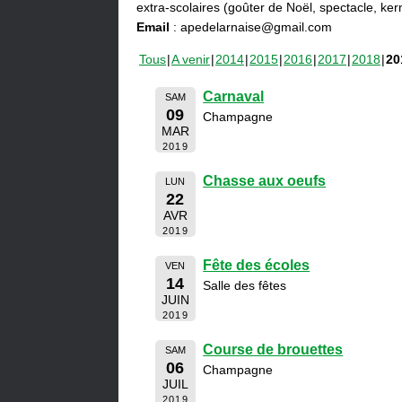
extra-scolaires (goûter de Noël, spectacle, ke
Email
: apedelarnaise@gmail.com
Tous
A venir
2014
2015
2016
2017
2018
20
Carnaval
SAM
09
Champagne
MAR
2019
Chasse aux oeufs
LUN
22
AVR
2019
Fête des écoles
VEN
14
Salle des fêtes
JUIN
2019
Course de brouettes
SAM
06
Champagne
JUIL
2019