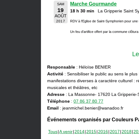
Marche Gourmande
SAM
19
18 h 30 min
La Gripperie Saint 
AOÛT
2017
RDV à l'Eglise de Saint-Symphorien pour u
Un feu d'artifice offert par la commune clôtura
Le
Responsable
: Héloïse BENIER
Activité
: Sensibiliser le public au sens le plus
manifestations diverses à caractère culturel : ré
musicales et théâtres, etc
Adresse
: La Massonne- 17620 La Gripperie-
Téléphone
:
07 86 37 80 77
Email
: jeanmichel.benier@wanadoo.fr
Événements organisés par Couleurs Pa
Tous
A venir
2014
2015
2016
2017
2018
20