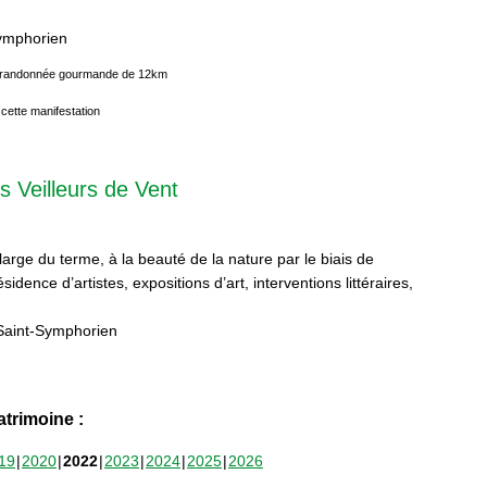
Symphorien
ne randonnée gourmande de 12km
 cette manifestation
s Veilleurs de Vent
 large du terme, à la beauté de la nature par le biais de
sidence d’artistes, expositions d’art, interventions littéraires,
Saint-Symphorien
trimoine :
19
2020
2022
2023
2024
2025
2026