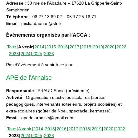
Adresse
: 30 rue de l’Abadaire – 17620 La Gripperie-Saint-
Symphorien
Téléphone
: 06 27 13 69 02 – 05 17 25 16 71
Email
: micka.daunas@sfr.fr
Événements organisés par l’ACCA :
Tous
A venir
2014
2015
2016
2017
2018
2019
2020
2022
2023
2024
2025
2026
Pas d'événement à venir à ce jour.
APE de l’Arnaise
Responsable
: PRAUD Sonia (présidente)
Activité
: Organisation d’activités scolaires (sorties
pédagogiques, intervenants extérieurs, projets scolaires) et
extra-scolaires (goûter de Noël, spectacle, kermesse).
Email
: apedelarnaise@gmail.com
Tous
A venir
2014
2015
2016
2017
2018
2019
2020
2022
2023
2024
2025
2026