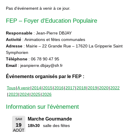
Pas d'événement à venir à ce jour.
FEP – Foyer d’Education Populaire
Responsable
: Jean-Pierre DBJAY
Activité
: Animations et fêtes communales
Adresse
: Mairie – 22 Grande Rue – 17620 La Gripperie Saint
Symphorien
Téléphone
: 06 78 90 47 95
Email
: jeanpierre.dbjay@sfr.fr
Événements organisés par le FEP :
Tous
A venir
2014
2015
2016
2017
2018
2019
2020
2022
2023
2024
2025
2026
Information sur l'évènement
Marche Gourmande
SAM
19
18h30
salle des fêtes
AOÛT