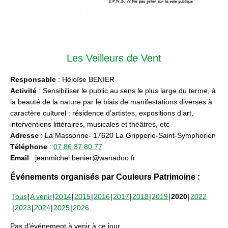
Les Veilleurs de Vent
Responsable
: Héloïse BENIER
Activité
: Sensibiliser le public au sens le plus large du terme, à
la beauté de la nature par le biais de manifestations diverses à
caractère culturel : résidence d’artistes, expositions d’art,
interventions littéraires, musicales et théâtres, etc
Adresse
: La Massonne- 17620 La Gripperie-Saint-Symphorien
Téléphone
:
07 86 37 80 77
Email
: jeanmichel.benier@wanadoo.fr
Événements organisés par Couleurs Patrimoine :
Tous
A venir
2014
2015
2016
2017
2018
2019
2020
2022
2023
2024
2025
2026
Pas d'événement à venir à ce jour.