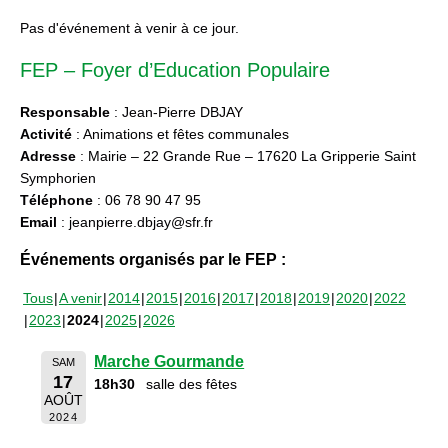
Pas d'événement à venir à ce jour.
FEP – Foyer d’Education Populaire
Responsable
: Jean-Pierre DBJAY
Activité
: Animations et fêtes communales
Adresse
: Mairie – 22 Grande Rue – 17620 La Gripperie Saint
Symphorien
Téléphone
: 06 78 90 47 95
Email
: jeanpierre.dbjay@sfr.fr
Événements organisés par le FEP :
Tous
A venir
2014
2015
2016
2017
2018
2019
2020
2022
2023
2024
2025
2026
Marche Gourmande
SAM
17
18h30
salle des fêtes
AOÛT
2024