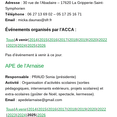
Adresse
: 30 rue de l’Abadaire – 17620 La Gripperie-Saint-
Symphorien
Téléphone
: 06 27 13 69 02 – 05 17 25 16 71
Email
: micka.daunas@sfr.fr
Événements organisés par l’ACCA :
Tous
A venir
2014
2015
2016
2017
2018
2019
2020
2022
2023
2024
2025
2026
Pas d'événement à venir à ce jour.
APE de l’Arnaise
Responsable
: PRAUD Sonia (présidente)
Activité
: Organisation d’activités scolaires (sorties
pédagogiques, intervenants extérieurs, projets scolaires) et
extra-scolaires (goûter de Noël, spectacle, kermesse).
Email
: apedelarnaise@gmail.com
Tous
A venir
2014
2015
2016
2017
2018
2019
2020
2022
2023
2024
2025
2026