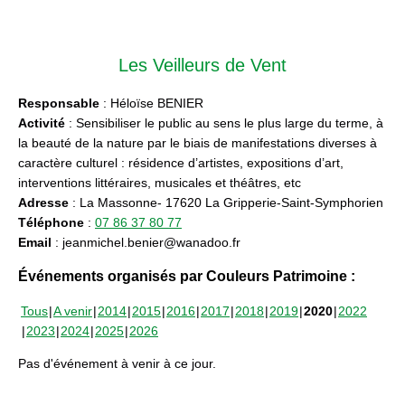
Les Veilleurs de Vent
Responsable
: Héloïse BENIER
Activité
: Sensibiliser le public au sens le plus large du terme, à
la beauté de la nature par le biais de manifestations diverses à
caractère culturel : résidence d’artistes, expositions d’art,
interventions littéraires, musicales et théâtres, etc
Adresse
: La Massonne- 17620 La Gripperie-Saint-Symphorien
Téléphone
:
07 86 37 80 77
Email
: jeanmichel.benier@wanadoo.fr
Événements organisés par Couleurs Patrimoine :
Tous
A venir
2014
2015
2016
2017
2018
2019
2020
2022
2023
2024
2025
2026
Pas d'événement à venir à ce jour.