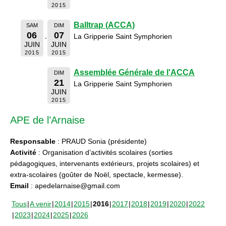
2015
Balltrap (ACCA)
SAM
DIM
06
07
La Gripperie Saint Symphorien
JUIN
JUIN
2015
2015
Assemblée Générale de l'ACCA
DIM
21
La Gripperie Saint Symphorien
JUIN
2015
APE de l’Arnaise
Responsable
: PRAUD Sonia (présidente)
Activité
: Organisation d’activités scolaires (sorties
pédagogiques, intervenants extérieurs, projets scolaires) et
extra-scolaires (goûter de Noël, spectacle, kermesse).
Email
: apedelarnaise@gmail.com
Tous
A venir
2014
2015
2016
2017
2018
2019
2020
2022
2023
2024
2025
2026