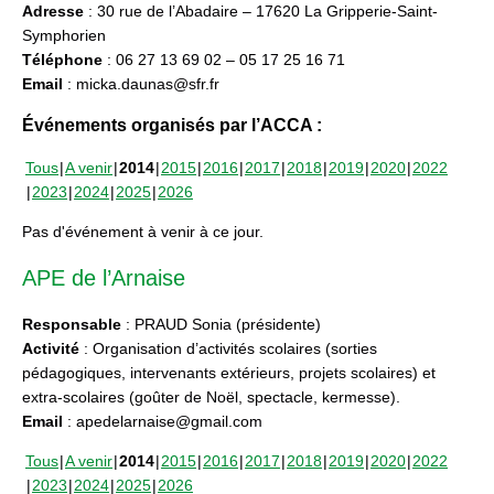
Adresse
: 30 rue de l’Abadaire – 17620 La Gripperie-Saint-
Symphorien
Téléphone
: 06 27 13 69 02 – 05 17 25 16 71
Email
: micka.daunas@sfr.fr
Événements organisés par l’ACCA :
Tous
A venir
2014
2015
2016
2017
2018
2019
2020
2022
2023
2024
2025
2026
Pas d'événement à venir à ce jour.
APE de l’Arnaise
Responsable
: PRAUD Sonia (présidente)
Activité
: Organisation d’activités scolaires (sorties
pédagogiques, intervenants extérieurs, projets scolaires) et
extra-scolaires (goûter de Noël, spectacle, kermesse).
Email
: apedelarnaise@gmail.com
Tous
A venir
2014
2015
2016
2017
2018
2019
2020
2022
2023
2024
2025
2026