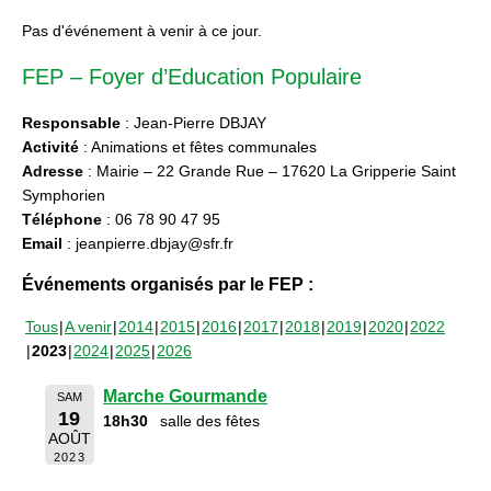
Pas d'événement à venir à ce jour.
FEP – Foyer d’Education Populaire
Responsable
: Jean-Pierre DBJAY
Activité
: Animations et fêtes communales
Adresse
: Mairie – 22 Grande Rue – 17620 La Gripperie Saint
Symphorien
Téléphone
: 06 78 90 47 95
Email
: jeanpierre.dbjay@sfr.fr
Événements organisés par le FEP :
Tous
A venir
2014
2015
2016
2017
2018
2019
2020
2022
2023
2024
2025
2026
Marche Gourmande
SAM
19
18h30
salle des fêtes
AOÛT
2023