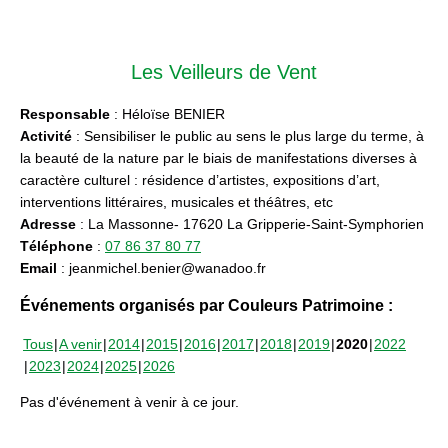
Les Veilleurs de Vent
Responsable
: Héloïse BENIER
Activité
: Sensibiliser le public au sens le plus large du terme, à
la beauté de la nature par le biais de manifestations diverses à
caractère culturel : résidence d’artistes, expositions d’art,
interventions littéraires, musicales et théâtres, etc
Adresse
: La Massonne- 17620 La Gripperie-Saint-Symphorien
Téléphone
:
07 86 37 80 77
Email
: jeanmichel.benier@wanadoo.fr
Événements organisés par Couleurs Patrimoine :
Tous
A venir
2014
2015
2016
2017
2018
2019
2020
2022
2023
2024
2025
2026
Pas d'événement à venir à ce jour.