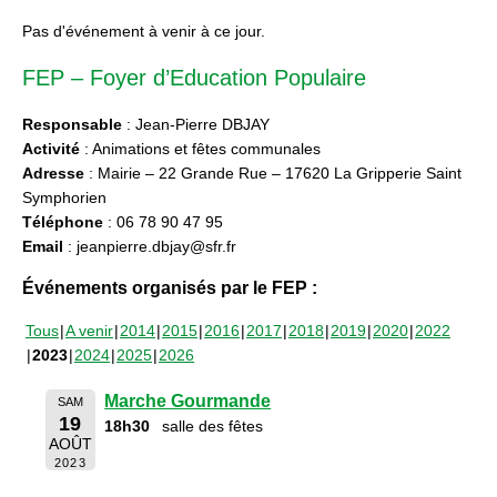
Pas d'événement à venir à ce jour.
FEP – Foyer d’Education Populaire
Responsable
: Jean-Pierre DBJAY
Activité
: Animations et fêtes communales
Adresse
: Mairie – 22 Grande Rue – 17620 La Gripperie Saint
Symphorien
Téléphone
: 06 78 90 47 95
Email
: jeanpierre.dbjay@sfr.fr
Événements organisés par le FEP :
Tous
A venir
2014
2015
2016
2017
2018
2019
2020
2022
2023
2024
2025
2026
Marche Gourmande
SAM
19
18h30
salle des fêtes
AOÛT
2023