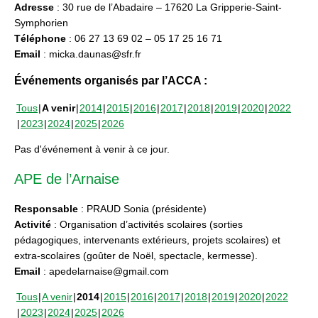
Adresse
: 30 rue de l’Abadaire – 17620 La Gripperie-Saint-
Symphorien
Téléphone
: 06 27 13 69 02 – 05 17 25 16 71
Email
: micka.daunas@sfr.fr
Événements organisés par l’ACCA :
Tous
A venir
2014
2015
2016
2017
2018
2019
2020
2022
2023
2024
2025
2026
Pas d'événement à venir à ce jour.
APE de l’Arnaise
Responsable
: PRAUD Sonia (présidente)
Activité
: Organisation d’activités scolaires (sorties
pédagogiques, intervenants extérieurs, projets scolaires) et
extra-scolaires (goûter de Noël, spectacle, kermesse).
Email
: apedelarnaise@gmail.com
Tous
A venir
2014
2015
2016
2017
2018
2019
2020
2022
2023
2024
2025
2026