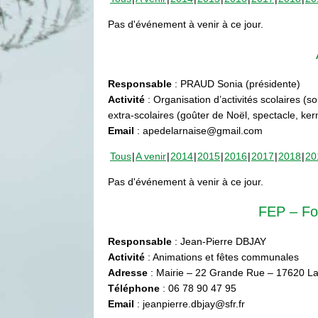
Pas d'événement à venir à ce jour.
Responsable
: PRAUD Sonia (présidente)
Activité
: Organisation d’activités scolaires (s
extra-scolaires (goûter de Noël, spectacle, ke
Email
: apedelarnaise@gmail.com
Tous
A venir
2014
2015
2016
2017
2018
20
Pas d'événement à venir à ce jour.
FEP – Fo
Responsable
: Jean-Pierre DBJAY
Activité
: Animations et fêtes communales
Adresse
: Mairie – 22 Grande Rue – 17620 La
Téléphone
: 06 78 90 47 95
Email
: jeanpierre.dbjay@sfr.fr