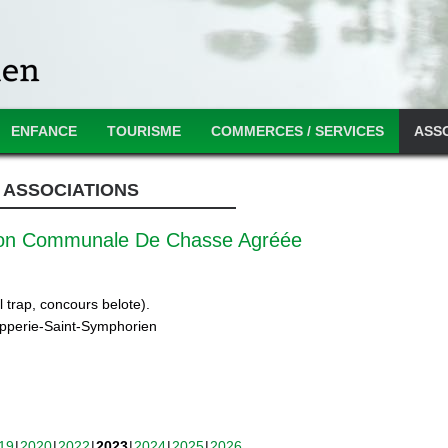
ENFANCE
TOURISME
COMMERCES / SERVICES
ASS
ASSOCIATIONS
ion Communale De Chasse Agréée
 trap, concours belote).
ipperie-Saint-Symphorien
19
2020
2022
2023
2024
2025
2026