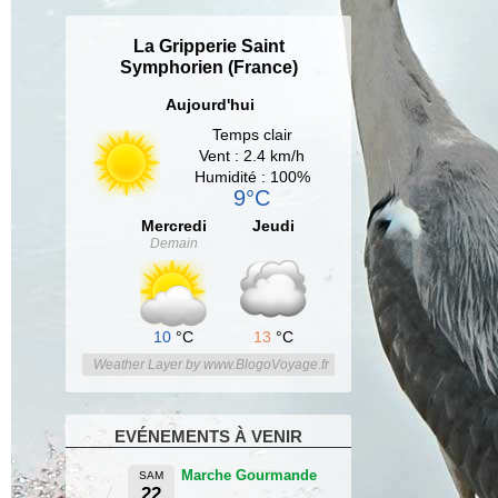
La Gripperie Saint
Symphorien (France)
Aujourd'hui
Temps clair
Vent : 2.4 km/h
Humidité : 100%
9°C
Mercredi
Jeudi
Demain
10
°C
13
°C
Weather Layer by www.BlogoVoyage.fr
EVÉNEMENTS À VENIR
Marche Gourmande
SAM
22