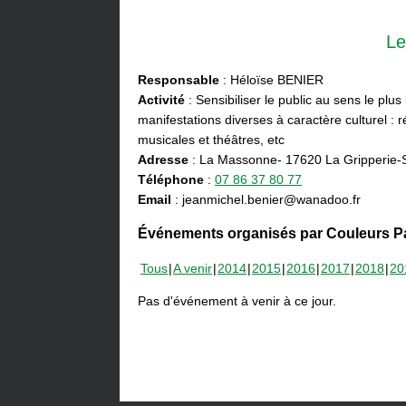
Le
Responsable
: Héloïse BENIER
Activité
: Sensibiliser le public au sens le plus
manifestations diverses à caractère culturel : ré
musicales et théâtres, etc
Adresse
: La Massonne- 17620 La Gripperie-
Téléphone
:
07 86 37 80 77
Email
: jeanmichel.benier@wanadoo.fr
Événements organisés par Couleurs Pa
Tous
A venir
2014
2015
2016
2017
2018
20
Pas d'événement à venir à ce jour.