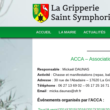
ACCUEIL
LA MAIRIE
ACTUALITÉS
ACCA – Associat
Responsable
: Mickaël DAUNAS
Activité
: Chasse et manifestations (repas, ball
Adresse
: 30 rue de l’Abadaire – 17620 La Gr
Téléphone
: 06 27 13 69 02 – 05 17 25 16 71
Email
: micka.daunas@sfr.fr
Événements organisés par l’ACCA :
Tous
A venir
2014
2015
2016
2017
2018
20