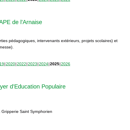
APE de l’Arnaise
orties pédagogiques, intervenants extérieurs, projets scolaires) et
rmesse).
19
2020
2022
2023
2024
2025
2026
yer d’Education Populaire
 Gripperie Saint Symphorien