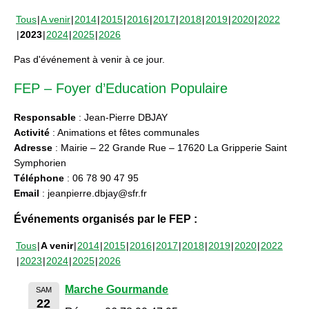
Tous
A venir
2014
2015
2016
2017
2018
2019
2020
2022
2023
2024
2025
2026
Pas d'événement à venir à ce jour.
FEP – Foyer d’Education Populaire
Responsable
: Jean-Pierre DBJAY
Activité
: Animations et fêtes communales
Adresse
: Mairie – 22 Grande Rue – 17620 La Gripperie Saint
Symphorien
Téléphone
: 06 78 90 47 95
Email
: jeanpierre.dbjay@sfr.fr
Événements organisés par le FEP :
Tous
A venir
2014
2015
2016
2017
2018
2019
2020
2022
2023
2024
2025
2026
Marche Gourmande
SAM
22