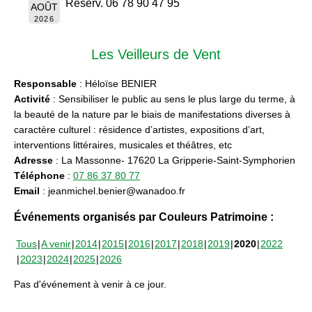
Réserv. 06 78 90 47 95
AOÛT
2026
Les Veilleurs de Vent
Responsable
: Héloïse BENIER
Activité
: Sensibiliser le public au sens le plus large du terme, à
la beauté de la nature par le biais de manifestations diverses à
caractère culturel : résidence d’artistes, expositions d’art,
interventions littéraires, musicales et théâtres, etc
Adresse
: La Massonne- 17620 La Gripperie-Saint-Symphorien
Téléphone
:
07 86 37 80 77
Email
: jeanmichel.benier@wanadoo.fr
Événements organisés par Couleurs Patrimoine :
Tous
A venir
2014
2015
2016
2017
2018
2019
2020
2022
2023
2024
2025
2026
Pas d'événement à venir à ce jour.