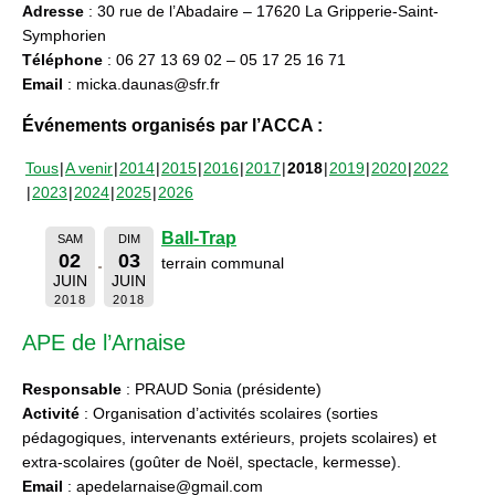
Adresse
: 30 rue de l’Abadaire – 17620 La Gripperie-Saint-
Symphorien
Téléphone
: 06 27 13 69 02 – 05 17 25 16 71
Email
: micka.daunas@sfr.fr
Événements organisés par l’ACCA :
Tous
A venir
2014
2015
2016
2017
2018
2019
2020
2022
2023
2024
2025
2026
Ball-Trap
SAM
DIM
02
03
terrain communal
JUIN
JUIN
2018
2018
APE de l’Arnaise
Responsable
: PRAUD Sonia (présidente)
Activité
: Organisation d’activités scolaires (sorties
pédagogiques, intervenants extérieurs, projets scolaires) et
extra-scolaires (goûter de Noël, spectacle, kermesse).
Email
: apedelarnaise@gmail.com