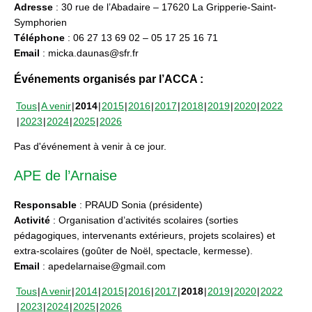
Adresse
: 30 rue de l’Abadaire – 17620 La Gripperie-Saint-
Symphorien
Téléphone
: 06 27 13 69 02 – 05 17 25 16 71
Email
: micka.daunas@sfr.fr
Événements organisés par l’ACCA :
Tous
A venir
2014
2015
2016
2017
2018
2019
2020
2022
2023
2024
2025
2026
Pas d'événement à venir à ce jour.
APE de l’Arnaise
Responsable
: PRAUD Sonia (présidente)
Activité
: Organisation d’activités scolaires (sorties
pédagogiques, intervenants extérieurs, projets scolaires) et
extra-scolaires (goûter de Noël, spectacle, kermesse).
Email
: apedelarnaise@gmail.com
Tous
A venir
2014
2015
2016
2017
2018
2019
2020
2022
2023
2024
2025
2026