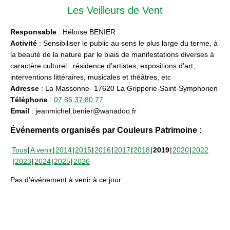
Les Veilleurs de Vent
Responsable
: Héloïse BENIER
Activité
: Sensibiliser le public au sens le plus large du terme, à
la beauté de la nature par le biais de manifestations diverses à
caractère culturel : résidence d’artistes, expositions d’art,
interventions littéraires, musicales et théâtres, etc
Adresse
: La Massonne- 17620 La Gripperie-Saint-Symphorien
Téléphone
:
07 86 37 80 77
Email
: jeanmichel.benier@wanadoo.fr
Événements organisés par Couleurs Patrimoine :
Tous
A venir
2014
2015
2016
2017
2018
2019
2020
2022
2023
2024
2025
2026
Pas d'événement à venir à ce jour.