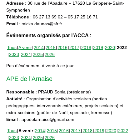
Adresse
: 30 rue de l’Abadaire – 17620 La Gripperie-Saint-
Symphorien
Téléphone
: 06 27 13 69 02 – 05 17 25 16 71
Email
: micka.daunas@sfr.fr
Événements organisés par l’ACCA :
Tous
A venir
2014
2015
2016
2017
2018
2019
2020
2022
2023
2024
2025
2026
Pas d'événement à venir à ce jour.
APE de l’Arnaise
Responsable
: PRAUD Sonia (présidente)
Activité
: Organisation d’activités scolaires (sorties
pédagogiques, intervenants extérieurs, projets scolaires) et
extra-scolaires (goûter de Noël, spectacle, kermesse).
Email
: apedelarnaise@gmail.com
Tous
A venir
2014
2015
2016
2017
2018
2019
2020
2022
2023
2024
2025
2026