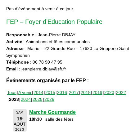
Pas d'événement à venir à ce jour.
FEP – Foyer d’Education Populaire
Responsable
: Jean-Pierre DBJAY
Activité
: Animations et fêtes communales
Adresse
: Mairie – 22 Grande Rue – 17620 La Gripperie Saint
Symphorien
Téléphone
: 06 78 90 47 95
Email
: jeanpierre.dbjay@sfr.fr
Événements organisés par le FEP :
Tous
A venir
2014
2015
2016
2017
2018
2019
2020
2022
2023
2024
2025
2026
Marche Gourmande
SAM
19
18h30
salle des fêtes
AOÛT
2023