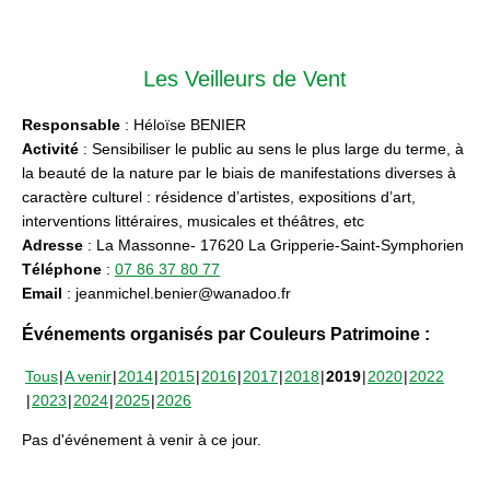
Les Veilleurs de Vent
Responsable
: Héloïse BENIER
Activité
: Sensibiliser le public au sens le plus large du terme, à
la beauté de la nature par le biais de manifestations diverses à
caractère culturel : résidence d’artistes, expositions d’art,
interventions littéraires, musicales et théâtres, etc
Adresse
: La Massonne- 17620 La Gripperie-Saint-Symphorien
Téléphone
:
07 86 37 80 77
Email
: jeanmichel.benier@wanadoo.fr
Événements organisés par Couleurs Patrimoine :
Tous
A venir
2014
2015
2016
2017
2018
2019
2020
2022
2023
2024
2025
2026
Pas d'événement à venir à ce jour.