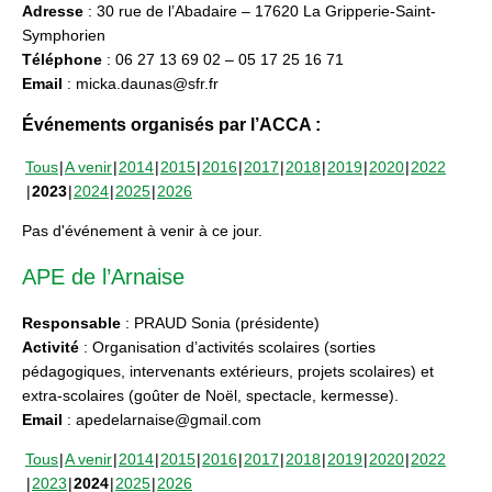
Adresse
: 30 rue de l’Abadaire – 17620 La Gripperie-Saint-
Symphorien
Téléphone
: 06 27 13 69 02 – 05 17 25 16 71
Email
: micka.daunas@sfr.fr
Événements organisés par l’ACCA :
Tous
A venir
2014
2015
2016
2017
2018
2019
2020
2022
2023
2024
2025
2026
Pas d'événement à venir à ce jour.
APE de l’Arnaise
Responsable
: PRAUD Sonia (présidente)
Activité
: Organisation d’activités scolaires (sorties
pédagogiques, intervenants extérieurs, projets scolaires) et
extra-scolaires (goûter de Noël, spectacle, kermesse).
Email
: apedelarnaise@gmail.com
Tous
A venir
2014
2015
2016
2017
2018
2019
2020
2022
2023
2024
2025
2026