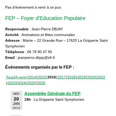
Pas d'événement à venir à ce jour.
FEP – Foyer d’Education Populaire
Responsable
: Jean-Pierre DBJAY
Activité
: Animations et fêtes communales
Adresse
: Mairie – 22 Grande Rue – 17620 La Gripperie Saint
Symphorien
Téléphone
: 06 78 90 47 95
Email
: jeanpierre.dbjay@sfr.fr
Événements organisés par le FEP :
Tous
A venir
2014
2015
2016
2017
2018
2019
2020
2022
2023
2024
2025
2026
Assemblée Générale du FEP
MER
20
19h
La Gripperie Saint Symphorien
JAN
2016