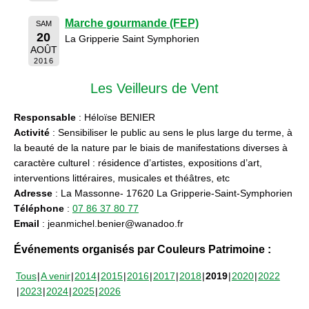
Marche gourmande (FEP)
SAM
20
La Gripperie Saint Symphorien
AOÛT
2016
Les Veilleurs de Vent
Responsable
: Héloïse BENIER
Activité
: Sensibiliser le public au sens le plus large du terme, à
la beauté de la nature par le biais de manifestations diverses à
caractère culturel : résidence d’artistes, expositions d’art,
interventions littéraires, musicales et théâtres, etc
Adresse
: La Massonne- 17620 La Gripperie-Saint-Symphorien
Téléphone
:
07 86 37 80 77
Email
: jeanmichel.benier@wanadoo.fr
Événements organisés par Couleurs Patrimoine :
Tous
A venir
2014
2015
2016
2017
2018
2019
2020
2022
2023
2024
2025
2026