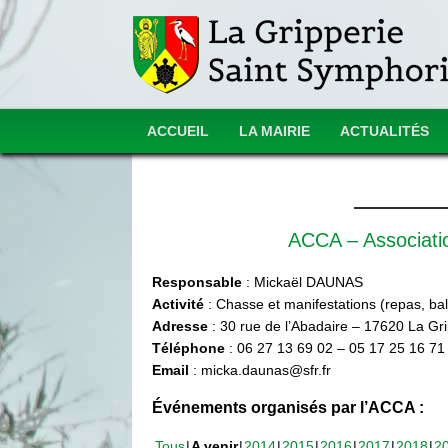
ACCUEIL
LA MAIRIE
ACTUALITÉS
ACCA – Associat
Responsable
: Mickaël DAUNAS
Activité
: Chasse et manifestations (repas, ball
Adresse
: 30 rue de l’Abadaire – 17620 La Gr
Téléphone
: 06 27 13 69 02 – 05 17 25 16 71
Email
: micka.daunas@sfr.fr
Événements organisés par l’ACCA :
Tous
A venir
2014
2015
2016
2017
2018
2