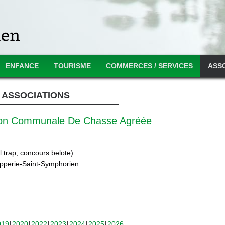
ENFANCE
TOURISME
COMMERCES / SERVICES
ASS
ASSOCIATIONS
ion Communale De Chasse Agréée
 trap, concours belote).
ipperie-Saint-Symphorien
019
2020
2022
2023
2024
2025
2026