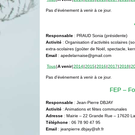
Pas d'événement à venir à ce jour.
Responsable
: PRAUD Sonia (présidente)
Activité
: Organisation d’activités scolaires (s
extra-scolaires (goûter de Noël, spectacle, ke
Email
: apedelarnaise@gmail.com
Tous
A venir
2014
2015
2016
2017
2018
2
Pas d'événement à venir à ce jour.
FEP – Fo
Responsable
: Jean-Pierre DBJAY
Activité
: Animations et fêtes communales
Adresse
: Mairie – 22 Grande Rue – 17620 La
Téléphone
: 06 78 90 47 95
Email
: jeanpierre.dbjay@sfr.fr