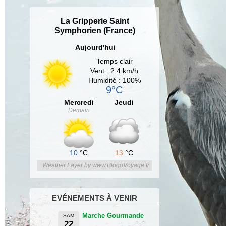
La Gripperie Saint
Symphorien (France)
Aujourd'hui
Temps clair
Vent : 2.4 km/h
Humidité : 100%
9°C
Mercredi
Jeudi
Demain
10
°C
13
°C
Weather Layer by www.BlogoVoyage.fr
EVÉNEMENTS À VENIR
Marche Gourmande
SAM
22