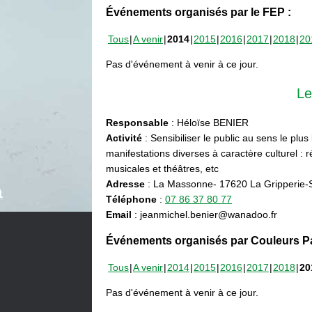
Événements organisés par le FEP :
Tous
A venir
2014
2015
2016
2017
2018
20
Pas d'événement à venir à ce jour.
Le
Responsable
: Héloïse BENIER
Activité
: Sensibiliser le public au sens le plus
manifestations diverses à caractère culturel : ré
musicales et théâtres, etc
Adresse
: La Massonne- 17620 La Gripperie-
Téléphone
:
07 86 37 80 77
Email
: jeanmichel.benier@wanadoo.fr
Événements organisés par Couleurs Pa
Tous
A venir
2014
2015
2016
2017
2018
20
Pas d'événement à venir à ce jour.