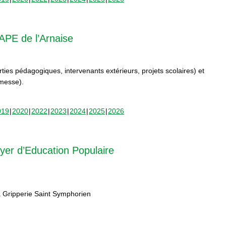
APE de l’Arnaise
orties pédagogiques, intervenants extérieurs, projets scolaires) et
rmesse).
019
2020
2022
2023
2024
2025
2026
yer d’Education Populaire
 Gripperie Saint Symphorien