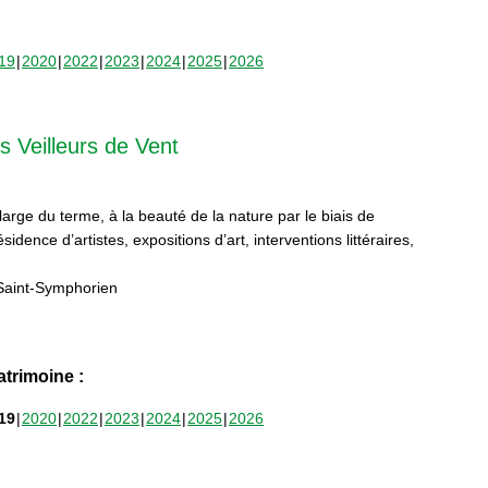
19
2020
2022
2023
2024
2025
2026
s Veilleurs de Vent
 large du terme, à la beauté de la nature par le biais de
sidence d’artistes, expositions d’art, interventions littéraires,
Saint-Symphorien
trimoine :
19
2020
2022
2023
2024
2025
2026