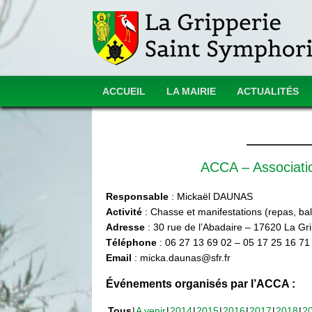
ACCUEIL
LA MAIRIE
ACTUALITÉS
ACCA – Associat
Responsable
: Mickaël DAUNAS
Activité
: Chasse et manifestations (repas, ball
Adresse
: 30 rue de l’Abadaire – 17620 La Gr
Téléphone
: 06 27 13 69 02 – 05 17 25 16 71
Email
: micka.daunas@sfr.fr
Événements organisés par l’ACCA :
Tous
A venir
2014
2015
2016
2017
2018
2