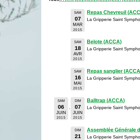
Repas Chevreuil (AC
SAM
07
La Gripperie Saint Sympho
MAR
2015
Belote (ACCA)
SAM
18
La Gripperie Saint Sympho
AVR
2015
Repas sanglier (ACCA
SAM
16
La Gripperie Saint Sympho
MAI
2015
Balltrap (ACCA)
SAM
DIM
06
07
La Gripperie Saint Sympho
JUIN
JUIN
2015
2015
Assemblée Générale 
DIM
21
La Gripperie Saint Sympho