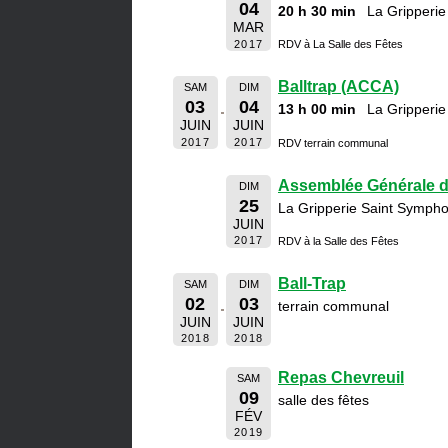
04
20 h 30 min
La Gripperie
MAR
2017
RDV à La Salle des Fêtes
Balltrap (ACCA)
SAM
DIM
03
04
13 h 00 min
La Gripperie
JUIN
JUIN
2017
2017
RDV terrain communal
Assemblée Générale 
DIM
25
La Gripperie Saint Sympho
JUIN
2017
RDV à la Salle des Fêtes
Ball-Trap
SAM
DIM
02
03
terrain communal
JUIN
JUIN
2018
2018
Repas Chevreuil
SAM
09
salle des fêtes
FÉV
2019