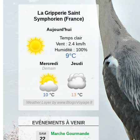
La Gripperie Saint
Symphorien (France)
Aujourd'hui
Temps clair
Vent : 2.4 km/h
Humidité : 100%
9°C
Mercredi
Jeudi
Demain
10
°C
13
°C
Weather Layer by www.BlogoVoyage.fr
EVÉNEMENTS À VENIR
Marche Gourmande
SAM
22