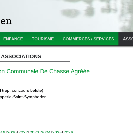
ENFANCE
TOURISME
COMMERCES / SERVICES
ASS
ASSOCIATIONS
ion Communale De Chasse Agréée
 trap, concours belote).
ipperie-Saint-Symphorien
019
2020
2022
2023
2024
2025
2026