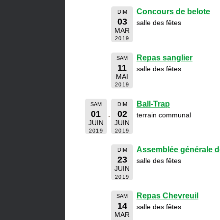
Concours de belote
DIM
03
salle des fêtes
MAR
2019
Repas sanglier
SAM
11
salle des fêtes
MAI
2019
Ball-Trap
SAM
DIM
01
02
terrain communal
JUIN
JUIN
2019
2019
Assemblée générale d
DIM
23
salle des fêtes
JUIN
2019
Repas Chevreuil
SAM
14
salle des fêtes
MAR