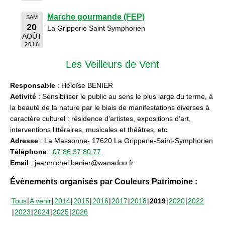
Marche gourmande (FEP)
SAM
20
La Gripperie Saint Symphorien
AOÛT
2016
Les Veilleurs de Vent
Responsable
: Héloïse BENIER
Activité
: Sensibiliser le public au sens le plus large du terme, à
la beauté de la nature par le biais de manifestations diverses à
caractère culturel : résidence d’artistes, expositions d’art,
interventions littéraires, musicales et théâtres, etc
Adresse
: La Massonne- 17620 La Gripperie-Saint-Symphorien
Téléphone
:
07 86 37 80 77
Email
: jeanmichel.benier@wanadoo.fr
Événements organisés par Couleurs Patrimoine :
Tous
A venir
2014
2015
2016
2017
2018
2019
2020
2022
2023
2024
2025
2026