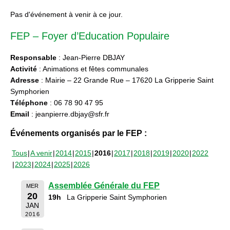
Pas d'événement à venir à ce jour.
FEP – Foyer d’Education Populaire
Responsable
: Jean-Pierre DBJAY
Activité
: Animations et fêtes communales
Adresse
: Mairie – 22 Grande Rue – 17620 La Gripperie Saint
Symphorien
Téléphone
: 06 78 90 47 95
Email
: jeanpierre.dbjay@sfr.fr
Événements organisés par le FEP :
Tous
A venir
2014
2015
2016
2017
2018
2019
2020
2022
2023
2024
2025
2026
Assemblée Générale du FEP
MER
20
19h
La Gripperie Saint Symphorien
JAN
2016