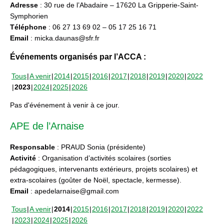
Adresse
: 30 rue de l’Abadaire – 17620 La Gripperie-Saint-
Symphorien
Téléphone
: 06 27 13 69 02 – 05 17 25 16 71
Email
: micka.daunas@sfr.fr
Événements organisés par l’ACCA :
Tous
A venir
2014
2015
2016
2017
2018
2019
2020
2022
2023
2024
2025
2026
Pas d'événement à venir à ce jour.
APE de l’Arnaise
Responsable
: PRAUD Sonia (présidente)
Activité
: Organisation d’activités scolaires (sorties
pédagogiques, intervenants extérieurs, projets scolaires) et
extra-scolaires (goûter de Noël, spectacle, kermesse).
Email
: apedelarnaise@gmail.com
Tous
A venir
2014
2015
2016
2017
2018
2019
2020
2022
2023
2024
2025
2026