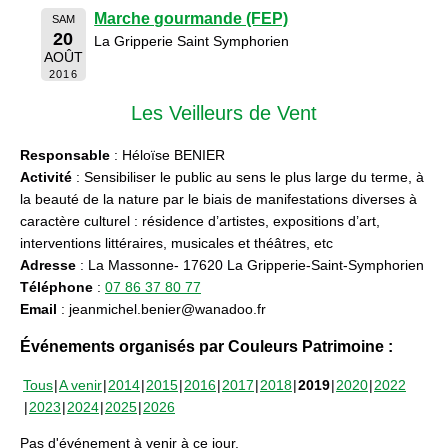
Marche gourmande (FEP)
SAM
20
La Gripperie Saint Symphorien
AOÛT
2016
Les Veilleurs de Vent
Responsable
: Héloïse BENIER
Activité
: Sensibiliser le public au sens le plus large du terme, à
la beauté de la nature par le biais de manifestations diverses à
caractère culturel : résidence d’artistes, expositions d’art,
interventions littéraires, musicales et théâtres, etc
Adresse
: La Massonne- 17620 La Gripperie-Saint-Symphorien
Téléphone
:
07 86 37 80 77
Email
: jeanmichel.benier@wanadoo.fr
Événements organisés par Couleurs Patrimoine :
Tous
A venir
2014
2015
2016
2017
2018
2019
2020
2022
2023
2024
2025
2026
Pas d'événement à venir à ce jour.