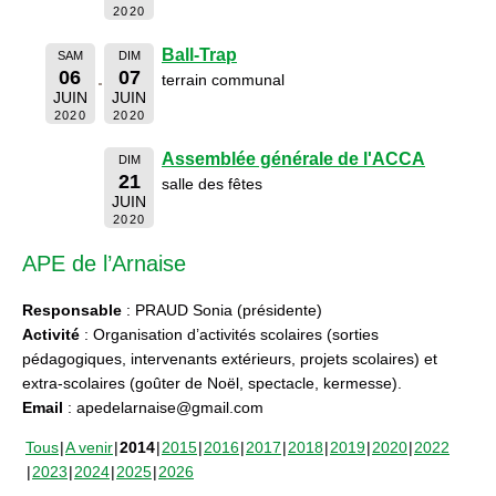
2020
Ball-Trap
SAM
DIM
06
07
terrain communal
JUIN
JUIN
2020
2020
Assemblée générale de l'ACCA
DIM
21
salle des fêtes
JUIN
2020
APE de l’Arnaise
Responsable
: PRAUD Sonia (présidente)
Activité
: Organisation d’activités scolaires (sorties
pédagogiques, intervenants extérieurs, projets scolaires) et
extra-scolaires (goûter de Noël, spectacle, kermesse).
Email
: apedelarnaise@gmail.com
Tous
A venir
2014
2015
2016
2017
2018
2019
2020
2022
2023
2024
2025
2026