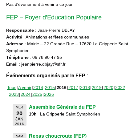
Pas d'événement à venir à ce jour.
FEP – Foyer d’Education Populaire
Responsable
: Jean-Pierre DBJAY
Activité
: Animations et fêtes communales
Adresse
: Mairie – 22 Grande Rue – 17620 La Gripperie Saint
Symphorien
Téléphone
: 06 78 90 47 95
Email
: jeanpierre.dbjay@sfr.fr
Événements organisés par le FEP :
Tous
A venir
2014
2015
2016
2017
2018
2019
2020
2022
2023
2024
2025
2026
Assemblée Générale du FEP
MER
20
19h
La Gripperie Saint Symphorien
JAN
2016
Repas choucroute (FEP)
SAM