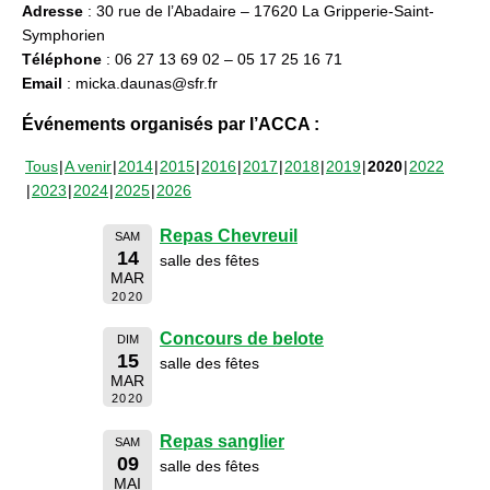
Adresse
: 30 rue de l’Abadaire – 17620 La Gripperie-Saint-
Symphorien
Téléphone
: 06 27 13 69 02 – 05 17 25 16 71
Email
: micka.daunas@sfr.fr
Événements organisés par l’ACCA :
Tous
A venir
2014
2015
2016
2017
2018
2019
2020
2022
2023
2024
2025
2026
Repas Chevreuil
SAM
14
salle des fêtes
MAR
2020
Concours de belote
DIM
15
salle des fêtes
MAR
2020
Repas sanglier
SAM
09
salle des fêtes
MAI