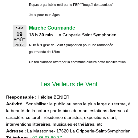
Repas organisé le midi par le FEP "Rougaïl de saucisse"
Jeux pour tous âges
Marche Gourmande
SAM
19
18 h 30 min
La Gripperie Saint Symphorien
AOÛT
2017
RDV à l'Eglise de Saint-Symphorien pour une randonnée
gourmande de 12km
Un feu d'artifice offert par la commune clôtura cette manifestation
Les Veilleurs de Vent
Responsable
: Héloïse BENIER
Activité
: Sensibiliser le public au sens le plus large du terme, à
la beauté de la nature par le biais de manifestations diverses à
caractère culturel : résidence d’artistes, expositions d’art,
interventions littéraires, musicales et théâtres, etc
Adresse
: La Massonne- 17620 La Gripperie-Saint-Symphorien
Téléphone
:
07 86 37 80 77