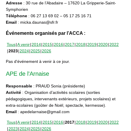
Adresse
: 30 rue de l’Abadaire – 17620 La Gripperie-Saint-
Symphorien
Téléphone
: 06 27 13 69 02 – 05 17 25 16 71
Email
: micka.daunas@sfr.fr
Événements organisés par l’ACCA :
Tous
A venir
2014
2015
2016
2017
2018
2019
2020
2022
2023
2024
2025
2026
Pas d'événement à venir à ce jour.
APE de l’Arnaise
Responsable
: PRAUD Sonia (présidente)
Activité
: Organisation d’activités scolaires (sorties
pédagogiques, intervenants extérieurs, projets scolaires) et
extra-scolaires (goûter de Noël, spectacle, kermesse).
Email
: apedelarnaise@gmail.com
Tous
A venir
2014
2015
2016
2017
2018
2019
2020
2022
2023
2024
2025
2026