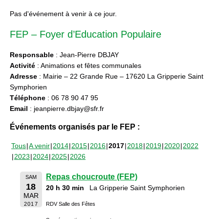
Pas d'événement à venir à ce jour.
FEP – Foyer d’Education Populaire
Responsable
: Jean-Pierre DBJAY
Activité
: Animations et fêtes communales
Adresse
: Mairie – 22 Grande Rue – 17620 La Gripperie Saint
Symphorien
Téléphone
: 06 78 90 47 95
Email
: jeanpierre.dbjay@sfr.fr
Événements organisés par le FEP :
Tous
A venir
2014
2015
2016
2017
2018
2019
2020
2022
2023
2024
2025
2026
Repas choucroute (FEP)
SAM
18
20 h 30 min
La Gripperie Saint Symphorien
MAR
2017
RDV Salle des Fêtes