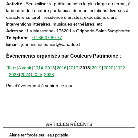
Activité
: Sensibiliser le public au sens le plus large du terme, à
la beauté de la nature par le biais de manifestations diverses à
caractère culturel : résidence d’artistes, expositions d’art,
interventions littéraires, musicales et théâtres, etc
Adresse
: La Massonne- 17620 La Gripperie-Saint-Symphorien
Téléphone
:
07 86 37 80 77
Email
: jeanmichel.benier@wanadoo.fr
Événements organisés par Couleurs Patrimoine :
Tous
A venir
2014
2015
2016
2017
2018
2019
2020
2022
2023
2024
2025
2026
Pas d'événement à venir à ce jour.
ARTICLES RÉCENTS
Alerte renforcée sur l’eau potable