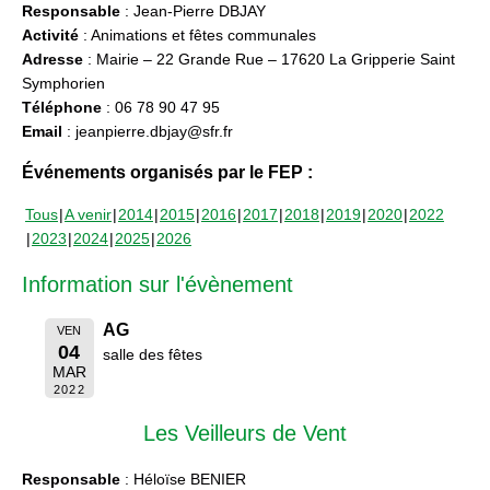
Responsable
: Jean-Pierre DBJAY
Activité
: Animations et fêtes communales
Adresse
: Mairie – 22 Grande Rue – 17620 La Gripperie Saint
Symphorien
Téléphone
: 06 78 90 47 95
Email
: jeanpierre.dbjay@sfr.fr
Événements organisés par le FEP :
Tous
A venir
2014
2015
2016
2017
2018
2019
2020
2022
2023
2024
2025
2026
Information sur l'évènement
AG
VEN
04
salle des fêtes
MAR
2022
Les Veilleurs de Vent
Responsable
: Héloïse BENIER