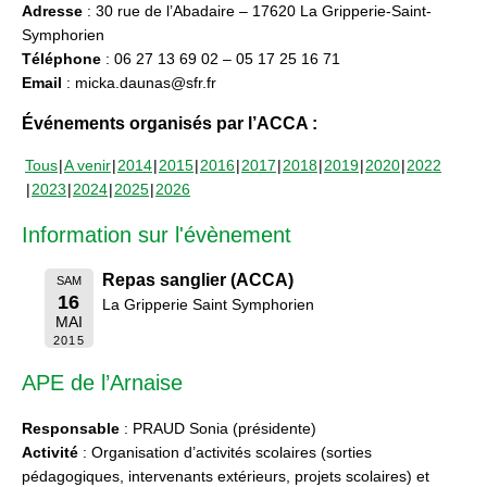
Adresse
: 30 rue de l’Abadaire – 17620 La Gripperie-Saint-
Symphorien
Téléphone
: 06 27 13 69 02 – 05 17 25 16 71
Email
: micka.daunas@sfr.fr
Événements organisés par l’ACCA :
Tous
A venir
2014
2015
2016
2017
2018
2019
2020
2022
2023
2024
2025
2026
Information sur l'évènement
Repas sanglier (ACCA)
SAM
16
La Gripperie Saint Symphorien
MAI
2015
APE de l’Arnaise
Responsable
: PRAUD Sonia (présidente)
Activité
: Organisation d’activités scolaires (sorties
pédagogiques, intervenants extérieurs, projets scolaires) et