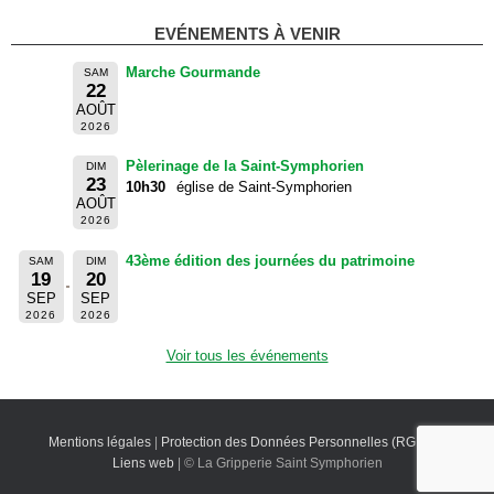
EVÉNEMENTS À VENIR
Marche Gourmande
SAM
22
AOÛT
2026
Pèlerinage de la Saint-Symphorien
DIM
23
10h30
église de Saint-Symphorien
AOÛT
2026
43ème édition des journées du patrimoine
SAM
DIM
19
20
SEP
SEP
2026
2026
Voir tous les événements
Mentions légales
|
Protection des Données Personnelles (RGPD)
|
Liens web
| © La Gripperie Saint Symphorien