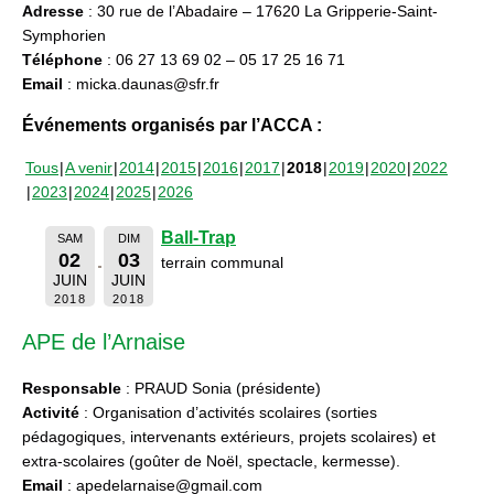
Adresse
: 30 rue de l’Abadaire – 17620 La Gripperie-Saint-
Symphorien
Téléphone
: 06 27 13 69 02 – 05 17 25 16 71
Email
: micka.daunas@sfr.fr
Événements organisés par l’ACCA :
Tous
A venir
2014
2015
2016
2017
2018
2019
2020
2022
2023
2024
2025
2026
Ball-Trap
SAM
DIM
02
03
terrain communal
JUIN
JUIN
2018
2018
APE de l’Arnaise
Responsable
: PRAUD Sonia (présidente)
Activité
: Organisation d’activités scolaires (sorties
pédagogiques, intervenants extérieurs, projets scolaires) et
extra-scolaires (goûter de Noël, spectacle, kermesse).
Email
: apedelarnaise@gmail.com