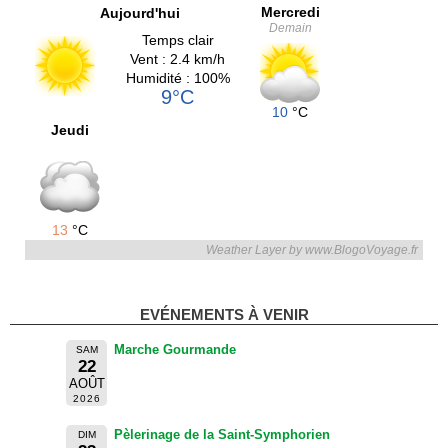
Mercredi
Aujourd'hui
Demain
Temps clair
Vent : 2.4 km/h
Humidité : 100%
9°C
10
°C
Jeudi
13
°C
Weather Layer by www.BlogoVoyage.fr
EVÉNEMENTS À VENIR
Marche Gourmande
SAM
22
AOÛT
2026
Pèlerinage de la Saint-Symphorien
DIM