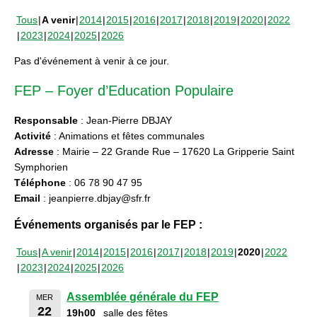
Tous
A venir
2014
2015
2016
2017
2018
2019
2020
2022
2023
2024
2025
2026
Pas d'événement à venir à ce jour.
FEP – Foyer d’Education Populaire
Responsable
: Jean-Pierre DBJAY
Activité
: Animations et fêtes communales
Adresse
: Mairie – 22 Grande Rue – 17620 La Gripperie Saint
Symphorien
Téléphone
: 06 78 90 47 95
Email
: jeanpierre.dbjay@sfr.fr
Événements organisés par le FEP :
Tous
A venir
2014
2015
2016
2017
2018
2019
2020
2022
2023
2024
2025
2026
Assemblée générale du FEP
MER
22
19h00
salle des fêtes