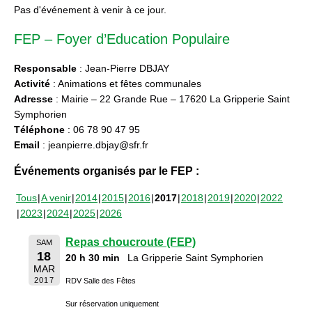
Pas d'événement à venir à ce jour.
FEP – Foyer d’Education Populaire
Responsable
: Jean-Pierre DBJAY
Activité
: Animations et fêtes communales
Adresse
: Mairie – 22 Grande Rue – 17620 La Gripperie Saint
Symphorien
Téléphone
: 06 78 90 47 95
Email
: jeanpierre.dbjay@sfr.fr
Événements organisés par le FEP :
Tous
A venir
2014
2015
2016
2017
2018
2019
2020
2022
2023
2024
2025
2026
Repas choucroute (FEP)
SAM
18
20 h 30 min
La Gripperie Saint Symphorien
MAR
2017
RDV Salle des Fêtes
Sur réservation uniquement