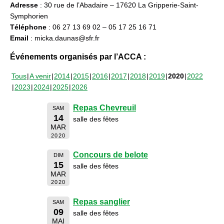
Adresse
: 30 rue de l’Abadaire – 17620 La Gripperie-Saint-
Symphorien
Téléphone
: 06 27 13 69 02 – 05 17 25 16 71
Email
: micka.daunas@sfr.fr
Événements organisés par l’ACCA :
Tous
A venir
2014
2015
2016
2017
2018
2019
2020
2022
2023
2024
2025
2026
Repas Chevreuil
SAM
14
salle des fêtes
MAR
2020
Concours de belote
DIM
15
salle des fêtes
MAR
2020
Repas sanglier
SAM
09
salle des fêtes
MAI