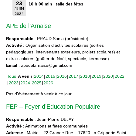
23
10 h 00 min
salle des fêtes
JUIN
2024
APE de l’Arnaise
Responsable
: PRAUD Sonia (présidente)
Activité
: Organisation d’activités scolaires (sorties
pédagogiques, intervenants extérieurs, projets scolaires) et
extra-scolaires (goûter de Noël, spectacle, kermesse).
Email
: apedelarnaise@gmail.com
Tous
A venir
2014
2015
2016
2017
2018
2019
2020
2022
2023
2024
2025
2026
Pas d'événement à venir à ce jour.
FEP – Foyer d’Education Populaire
Responsable
: Jean-Pierre DBJAY
Activité
: Animations et fêtes communales
Adresse
: Mairie – 22 Grande Rue – 17620 La Gripperie Saint