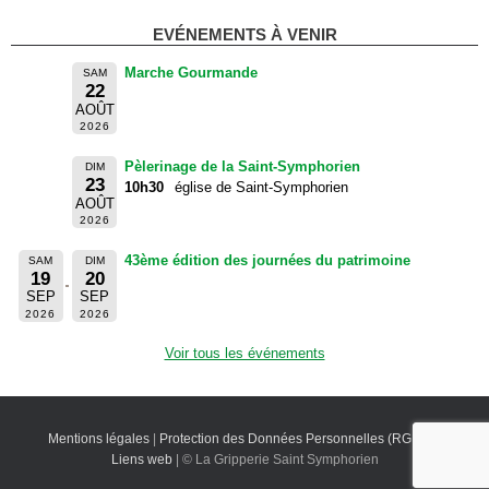
EVÉNEMENTS À VENIR
Marche Gourmande
SAM
22
AOÛT
2026
Pèlerinage de la Saint-Symphorien
DIM
23
10h30
église de Saint-Symphorien
AOÛT
2026
43ème édition des journées du patrimoine
SAM
DIM
19
20
SEP
SEP
2026
2026
Voir tous les événements
Mentions légales
|
Protection des Données Personnelles (RGPD)
|
Liens web
| © La Gripperie Saint Symphorien