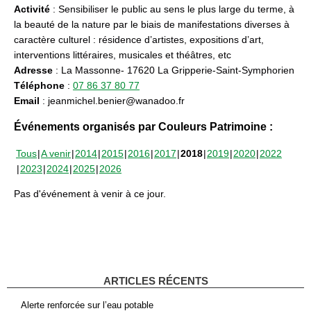
Activité
: Sensibiliser le public au sens le plus large du terme, à
la beauté de la nature par le biais de manifestations diverses à
caractère culturel : résidence d’artistes, expositions d’art,
interventions littéraires, musicales et théâtres, etc
Adresse
: La Massonne- 17620 La Gripperie-Saint-Symphorien
Téléphone
:
07 86 37 80 77
Email
: jeanmichel.benier@wanadoo.fr
Événements organisés par Couleurs Patrimoine :
Tous
A venir
2014
2015
2016
2017
2018
2019
2020
2022
2023
2024
2025
2026
Pas d'événement à venir à ce jour.
ARTICLES RÉCENTS
Alerte renforcée sur l’eau potable