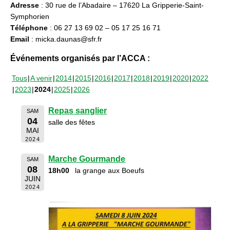
Adresse
: 30 rue de l’Abadaire – 17620 La Gripperie-Saint-
Symphorien
Téléphone
: 06 27 13 69 02 – 05 17 25 16 71
Email
: micka.daunas@sfr.fr
Événements organisés par l’ACCA :
Tous
A venir
2014
2015
2016
2017
2018
2019
2020
2022
2023
2024
2025
2026
Repas sanglier
SAM
04
salle des fêtes
MAI
2024
Marche Gourmande
SAM
08
18h00
la grange aux Boeufs
JUIN
2024