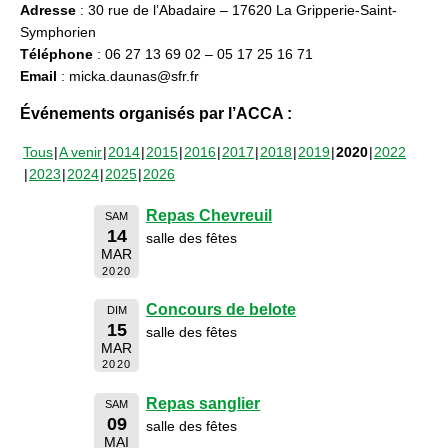
Adresse
: 30 rue de l’Abadaire – 17620 La Gripperie-Saint-
Symphorien
Téléphone
: 06 27 13 69 02 – 05 17 25 16 71
Email
: micka.daunas@sfr.fr
Événements organisés par l’ACCA :
Tous
A venir
2014
2015
2016
2017
2018
2019
2020
2022
2023
2024
2025
2026
Repas Chevreuil
SAM
14
salle des fêtes
MAR
2020
Concours de belote
DIM
15
salle des fêtes
MAR
2020
Repas sanglier
SAM
09
salle des fêtes
MAI