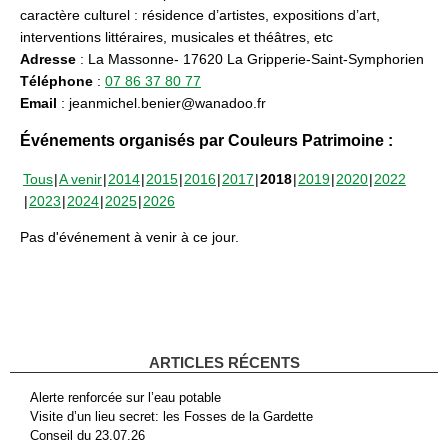
caractère culturel : résidence d’artistes, expositions d’art,
interventions littéraires, musicales et théâtres, etc
Adresse
: La Massonne- 17620 La Gripperie-Saint-Symphorien
Téléphone
:
07 86 37 80 77
Email
: jeanmichel.benier@wanadoo.fr
Événements organisés par Couleurs Patrimoine :
Tous
A venir
2014
2015
2016
2017
2018
2019
2020
2022
2023
2024
2025
2026
Pas d'événement à venir à ce jour.
ARTICLES RÉCENTS
Alerte renforcée sur l’eau potable
Visite d’un lieu secret: les Fosses de la Gardette
Conseil du 23.07.26