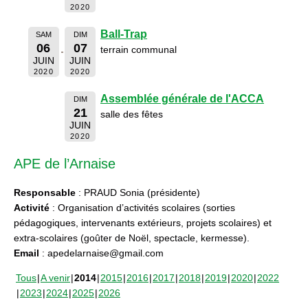
2020
Ball-Trap
SAM
DIM
06
07
terrain communal
JUIN
JUIN
2020
2020
Assemblée générale de l'ACCA
DIM
21
salle des fêtes
JUIN
2020
APE de l’Arnaise
Responsable
: PRAUD Sonia (présidente)
Activité
: Organisation d’activités scolaires (sorties
pédagogiques, intervenants extérieurs, projets scolaires) et
extra-scolaires (goûter de Noël, spectacle, kermesse).
Email
: apedelarnaise@gmail.com
Tous
A venir
2014
2015
2016
2017
2018
2019
2020
2022
2023
2024
2025
2026