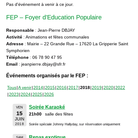
Pas d'événement à venir à ce jour.
FEP – Foyer d’Education Populaire
Responsable
: Jean-Pierre DBJAY
Activité
: Animations et fêtes communales
Adresse
: Mairie – 22 Grande Rue – 17620 La Gripperie Saint
Symphorien
Téléphone
: 06 78 90 47 95
Email
: jeanpierre.dbjay@sfr.fr
Événements organisés par le FEP :
Tous
A venir
2014
2015
2016
2017
2018
2019
2020
2022
2023
2024
2025
2026
Soirée Karaoké
VEN
15
21h00
salle des fêtes
JUIN
2018
Soirée spéciale Johnny Hallyday, sur réservation uniquement
Repas exotique
SAM